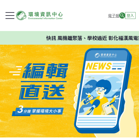
電子報
登入
快訊
風機離聚落、學校過近 彰化福漢風電