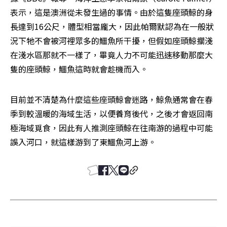
表示，這是澳洲從未發生過的事情。由於這隻座頭鯨的身
長達到16公尺，體型相當龐大，因此帕爾默認為在一般狀
況下牠不會被河裡眾多的鱷魚所干擾，但假如座頭鯨擱淺
在淺水區那就不一樣了，畢竟人力不可能迅速移動那麼大
隻的座頭鯨，鱷魚這時就會趁機而入。
目前並不清楚為什麼這些座頭鯨會迷路，鯨魚通常會在春
季到較溫暖的海域生活，以便養育後代，之後才會返回南
極海域覓食，因此有人推測座頭鯨在往南游的過程中可能
誤入河口，就這樣游到了東鱷魚河上游。