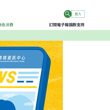
登入
綠色消費
訂閱電子報
捐款支持