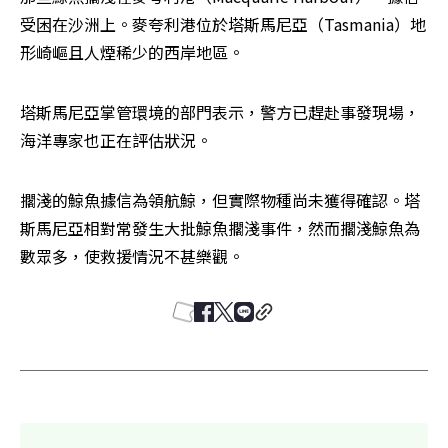
受困在沙洲上。麥夸利港位於塔斯馬尼亞（Tasmania）地
形崎嶇且人煙稀少的西岸地區。
塔斯馬尼亞掌管環境的部門表示，警方已趕赴事發現場，
海洋專家也正在評估狀況。
擱淺的鯨魚據信為領航鯨，但實際物種尚未獲得確認。塔
斯馬尼亞相對常發生大批鯨魚擱淺事件，然而擱淺鯨魚為
數眾多，使救援情況不甚樂觀。