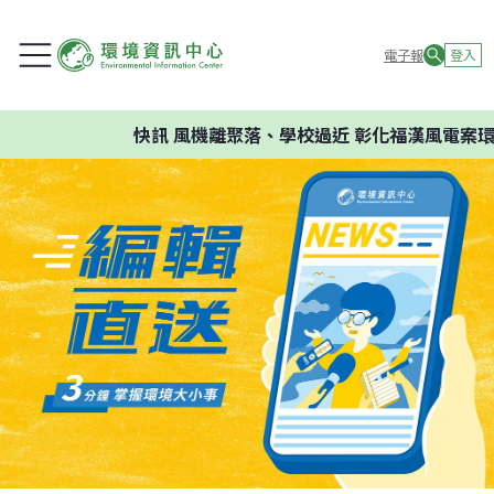
電子報
登入
快訊
風機離聚落、學校過近 彰化福漢風電案環