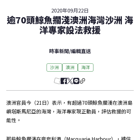
2020年09月22日
逾70頭鯨魚擱淺澳洲海灣沙洲 海
洋專家設法救援
時事新聞
/
編輯直送
沙洲
澳洲
海洋
澳洲官員今（21日）表示，有超過70頭鯨魚擱淺在澳洲島
嶼塔斯馬尼亞的海灣，海洋專家現正動員，評估救援的可
能性。
那些鯨魚擱淺在麥夸利港（Macquarie Harbour），據信