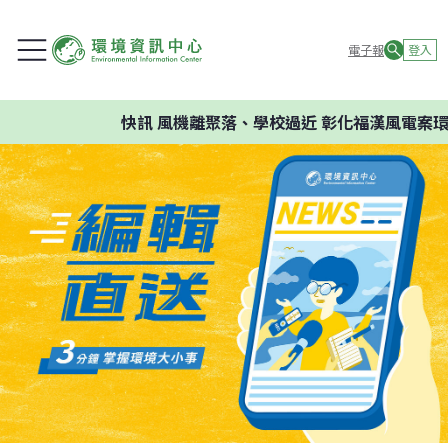
電子報
登入
快訊
風機離聚落、學校過近 彰化福漢風電案環