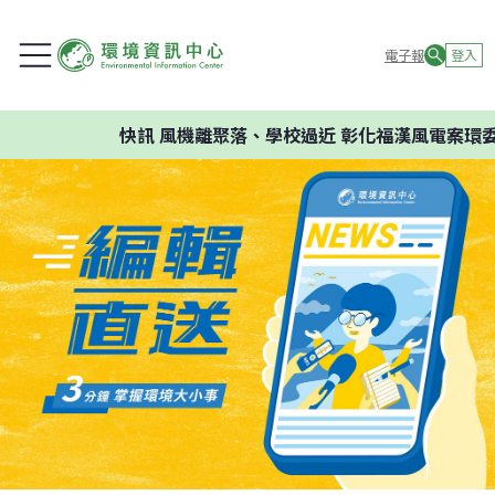
電子報
登入
快訊
風機離聚落、學校過近 彰化福漢風電案環委建