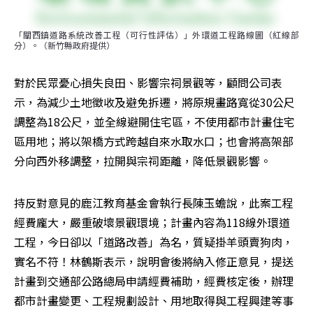
「關西鎮道路系統改善工程（可行性評估）」外環道工程路線圖（紅線部
分）。（新竹縣政府提供）
對於民眾憂心損失良田、影響宗祠景觀等，顧問公司表
示，為減少土地徵收及避免拆遷，將原規畫路寬從30公尺
調整為18公尺，並全線避開住宅區，不使用都市計畫住宅
區用地；將以架橋方式跨越自來水取水口；也會將高架部
分向西外移調整，拉開與宗祠距離，降低景觀影響。
持反對意見的鹿江教育基金會執行長陳玉蟾說，此案工程
經費龐大，嚴重破壞景觀環境；計畫內容為118線外環道
工程，今日卻以「道路改善」為名，質疑掛羊頭賣狗肉，
實名不符！林鶴斯表示，說明會後將納入修正意見，提送
計畫到交通部公路總局申請經費補助，經費核定後，辦理
都市計畫變更、工程規劃設計、用地取得與工程興建等事