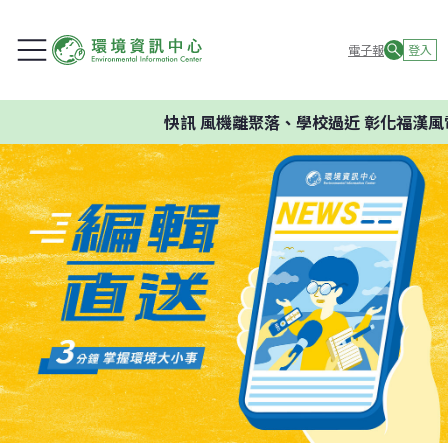
電子報
登入
快訊
風機離聚落、學校過近 彰化福漢風電