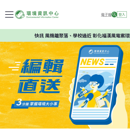
電子報
登入
快訊
風機離聚落、學校過近 彰化福漢風電案環