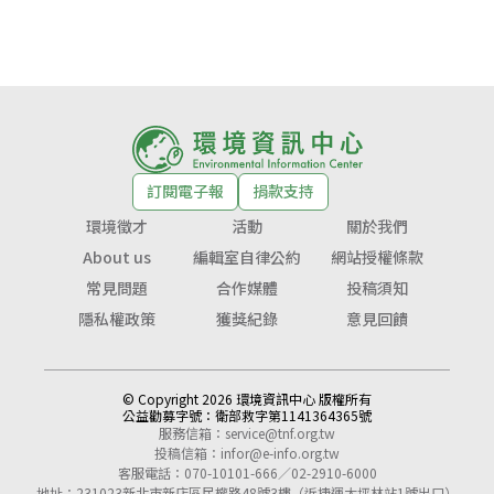
訂閱電子報
捐款支持
環境徵才
活動
關於我們
About us
編輯室自律公約
網站授權條款
常見問題
合作媒體
投稿須知
隱私權政策
獲獎紀錄
意見回饋
© Copyright 2026 環境資訊中心 版權所有
公益勸募字號：
衛部救字第1141364365號
服務信箱：
service@tnf.org.tw
投稿信箱：
infor@e-info.org.tw
客服電話：070-10101-666／02-2910-6000
地址：231023新北市新店區民權路48號3樓（近捷運大坪林站1號出口）