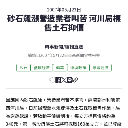
2007年05月23日
砂石飆漲營造業者叫苦 河川局標
售土石抑價
時事新聞
/
編輯直送
摘錄自2007年5月22日東森新聞雲林報導
砂石
循環經濟
礦業
環境政策
環境經濟
因應國內砂石飆漲，營造業者苦不堪言，經濟部水利署第
四河川局，日前辦理濁水溪疏濬及土石採取標售作業，局
長謝錫欽說，若啟動平價機制後，每立方標售價格約為
340元，第一階段疏濬土石將可採取160萬立方，並已陸續