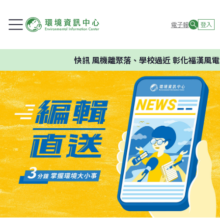
電子報
登入
快訊
風機離聚落、學校過近 彰化福漢風電