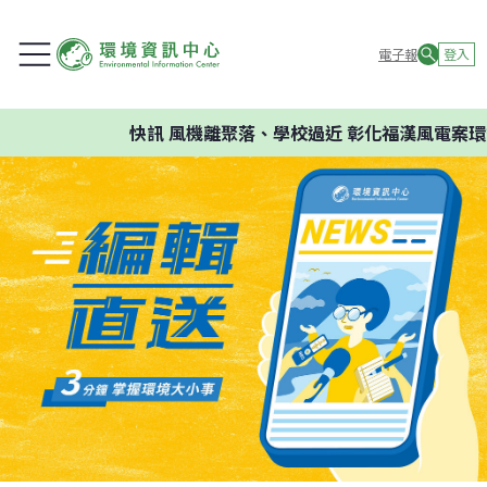
電子報
登入
快訊
風機離聚落、學校過近 彰化福漢風電案環