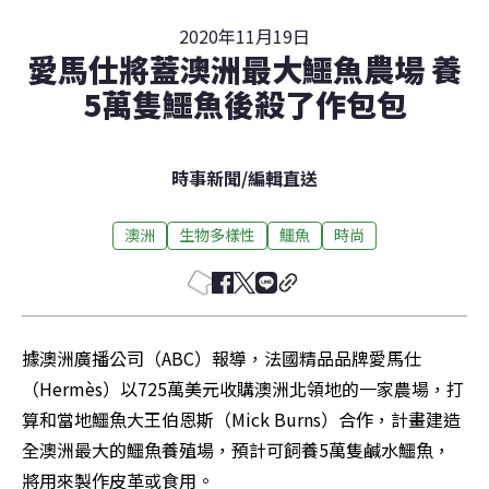
2020年11月19日
愛馬仕將蓋澳洲最大鱷魚農場 養
5萬隻鱷魚後殺了作包包
時事新聞
/
編輯直送
澳洲
生物多樣性
鱷魚
時尚
據澳洲廣播公司（ABC）報導，法國精品品牌愛馬仕
（Hermès）以725萬美元收購澳洲北領地的一家農場，打
算和當地鱷魚大王伯恩斯（Mick Burns）合作，計畫建造
全澳洲最大的鱷魚養殖場，預計可飼養5萬隻鹹水鱷魚，
將用來製作皮革或食用。