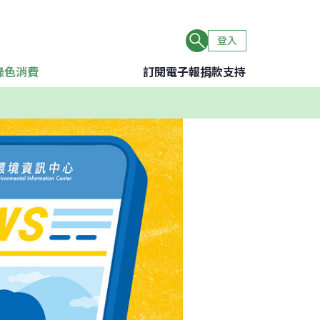
登入
綠色消費
訂閱電子報
捐款支持