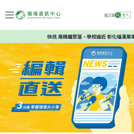
電子報
登入
快訊
風機離聚落、學校過近 彰化福漢風電