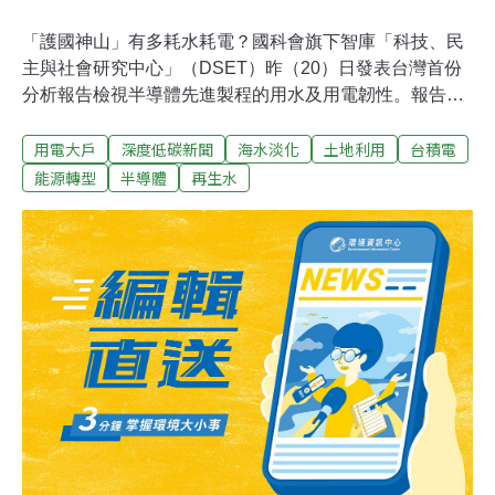
「護國神山」有多耗水耗電？國科會旗下智庫「科技、民
主與社會研究中心」（DSET）昨（20）日發表台灣首份
分析報告檢視半導體先進製程的用水及用電韌性。報告推
估，台灣10年內無缺電問題，但二奈米廠投產初期供電壓
用電大戶
深度低碳新聞
海水淡化
土地利用
台積電
力大，可能出現備轉容量小於6%狀況；用水方面，半導體
產業座落的新竹、台中、台南、高雄，未來都將出現用水
能源轉型
半導體
再生水
缺口，且海淡水、再生水無法完全滿足先進製程的「超純
水」需求。廠務耗電是「房間裡的大象」 暖化還將抵銷節
電努力DSET昨日發表「氣候變遷與基礎設施韌性：台灣
半導體產業水資源與電力使用分析報告」，為國內首度盤
點半導體先進製程的用水、用電及相應基礎設施韌性，由
DSET及環境權保障基金會共同完成。