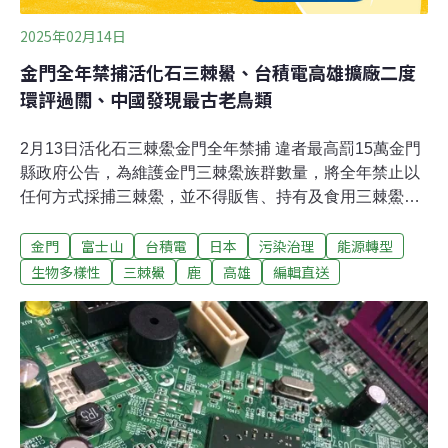
2025年02月14日
金門全年禁捕活化石三棘鱟、台積電高雄擴廠二度
環評過關、中國發現最古老鳥類
2月13日活化石三棘鱟金門全年禁捕 違者最高罰15萬金門
縣政府公告，為維護金門三棘鱟族群數量，將全年禁止以
任何方式採捕三棘鱟，並不得販售、持有及食用三棘鱟，
違者最高可罰新台幣15萬元。鱟已有上億年生存歷史，因
金門
富士山
台積電
日本
污染治理
能源轉型
此有「活化石」之稱，而為維護金門三棘鱟族群數量，金
門縣政府公告「金門縣三棘鱟禁捕措施相關事宜」將自今
生物多樣性
三棘鱟
鹿
高雄
編輯直送
（2025）年3月17日起施行。（中央社報導）台南元宵鹽
水蜂炮激情過後 清除29.5噸炮屑垃圾台南元宵夜鹽水蜂炮
激情過後，市府13日清晨啟動清理作業，調派大批清潔人
員及各式機具冒雨進駐，直到中午才完成清除29.5公噸炮
屑及垃圾，恢復市容。此外，安南區鹿耳門聖母廟2月8日
高空煙火也吸引大量人潮，隔天清晨6時投入115名人員及
11輛機具進場善後，共清出21公噸炮屑及垃圾。（中央社