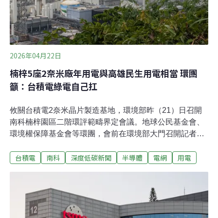
2026年04月22日
楠梓5座2奈米廠年用電與高雄民生用電相當 環團
籲：台積電綠電自己扛
攸關台積電2奈米晶片製造基地，環境部昨（21）日召開
南科楠梓園區二階環評範疇界定會議。地球公民基金會、
環境權保障基金會等環團，會前在環境部大門召開記者
會，指楠梓園區五座2奈米廠的耗電等同於高雄民生用
台積電
南科
深度低碳新聞
半導體
電網
用電
電，且仰賴興達火力電廠，「台積電用光高雄的電」、
「污染留給高雄、屏東人」，呼籲台積電主動投資開發再
生能源，「綠電自己扛」。範疇界定會議在召開了1.5小時
後結束，南科管理局表示，將進一步與台電確認園區開發
對全國及南部電網的影響，也會評估是否對高雄市的學
校、機關投入屋頂光電補助。南科楠梓耗電大 與沙崙都仰