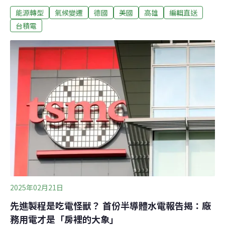
能源轉型
氣候變遷
德國
美國
高雄
編輯直送
保障基金會、綠色公民行動聯盟等團體提出再生能源、淨
零路徑、生態公園承諾、降低空污與強化監測四大訴求，
台積電
最終決議通過環評審查。（中央社報導）埔里南港溪上游
籌設掩埋場 地方連署反對：水源污染茭白筍完蛋埔里鎮南
港溪上游傳出民間業設設掩埋場，但茭白筍田大多仰賴南
港溪水，麒麟里長黃戊寅說，水源遭污染茭白筍完蛋，飲
用水也堪憂，地方正在連署反對。南投縣環保局說，業者
有提出掩埋場申請，已提出土地變更申請，後續還有環
評、取得開發許可等程序，縣府會依法確實把關。（自由
時報報導）
2025年02月21日
先進製程是吃電怪獸？ 首份半導體水電報告揭：廠
務用電才是「房裡的大象」