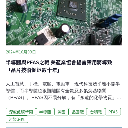
報導）
2024年10月09日
半導體與PFAS之戰 美產業協會揚言禁用將導致
「晶片技術倒退數十年」
人工智慧、手機、電腦、電動車，現代科技幾乎離不開半
導體，而半導體也很難離開有全氟及多氟烷基物質
（PFAS）。PFAS因不易分解，有「永遠的化學物質」之
稱。由於PFAS與癌症、肝腎、心血管疾病的相關疑慮上
深度低碳新聞
半導體
美國
晶圓廠
台積電
PFAS
升，近年掀起禁用或限用管制潮。但半導體的微影製程、
電漿處理等1000多個奈米製程都會用到PFAS。業者研發
污染治理
替代品的同時，也組成聯盟遊說政府降低監管，並稱嚴厲