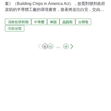
案》（Building Chips in America Act），放寬對聯邦政府
資助的半導體工廠的環境審查，接著將送往白宮，交由總
統簽字生效。《Politico》獨家來源指出，雖然環境團體極
深度低碳新聞
半導體
美國
晶圓廠
台積電
力反對，但白宮官員週二（24日）透露，總統拜登（Joe
Biden）將簽署同意。美國於2022年通過《晶片法案》
污染治理
（CHIPS and Science Act），提供390億美元資金的補
貼，吸引了大量半導體業投資。不過，業者須根據《國家
環境政策法》（NEPA）先完成環境審查，然後才能獲得
......
01
02
08
資金。台積電、美光、英特爾等半導體建廠時程，恐因聯
邦環評審查而延後。