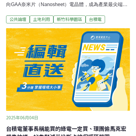
向GAA奈米片（Nanosheet）電晶體，成為產業最尖端的
技術里程碑。相較3奈米N3E，此製程在相同功耗下速度
公共論壇
土地利用
新竹科學園區
台積電
提升10%至15%，或在相同速度下功耗降低達25%至
30%。其卓越的能源效率與晶片密度，為AI運算、高效能
運算及智慧型手機提供了強大的核心驅動力，進一步鞏固
台積電的技術領先地位。然而2奈米技術背後隱藏著龐大
的環境成本。由於GAA奈米片微縮技術的導入與「晶圓減
薄堆疊」製程日益複雜，生產過程中不僅涉及更密集的
EUV（極紫外光）曝光程序，亦大幅增加了晶圓削切、研
磨與精密清洗的次數。這使得每單位晶圓的耗電、耗水與
廢棄物產出，皆較傳統成熟製程呈現前所未見的爆炸性增
長。以竹科寶山二期四座2奈米廠的用水為例，環評估計
每日用水量高達9.8萬噸，單一廠區便占新竹地區總用水量
的16%至18
2025年06月04日
台積電董事長稱能買的綠電一定買、環團偷馬克宏