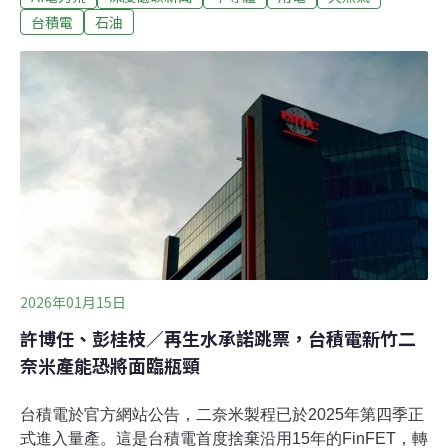
與美國簽署新的能源長約，中油已向美方協商提前交貨，
台積電
石油
由美國進口的天然氣6月就會開始增加。經長：台灣不會
斷氣龔明鑫指出，天然氣調度目前正常，毋需額外增加燃
煤發電，且民生用氣僅占全國5%以下，民眾不用擔心沒瓦
斯可以洗澡。等5月回暖後，各國天然氣需求將下降，國
際供給情勢可望改善。為因應荷莫茲海峽緊張情勢，經濟
部責成中油備妥「提前調貨」、「亞洲調貨」、「市場買
現貨」等方案。中油3、4月分別調度12艘、10艘天然氣
船，貨量不僅足夠，更比原排程的進貨量多，可增加儲備
量。能源進口統計數據顯示，台灣液化天然氣最多由卡達
進口（33.7%），第二為澳洲（33.5%
2026年01月15日
許博任、彭桂枝／再生水承諾跳票，台積電新竹二
奈米產能恐將面臨瓶頸
台積電於官方網站公告，二奈米製程已於2025年第四季正
式進入量產。這是台積電首度捨棄沿用15年的FinFET，轉