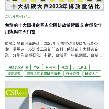
2025年05月27日
台灣前十大碳排企業占全國排放量近四成 台塑全年
用煤與中火相當
環境部發布最新統計，2023年全國排碳量約278百萬公
噸。環團進一步計算工業部門資料，統計前十大排碳企
業，分別為台塑石化、中鋼、台積電、中龍鋼鐵、台塑工
業、台化、中油、南亞、台泥、亞泥，排放量占全國總量
深度低碳新聞
中鋼
台積電
台塑
污染治理
近四成，且多為用煤大戶，如台塑集團全年總用煤量，與
台中火力發電廠相距不遠。環團呼籲政府加強石化、半導
能源轉型
國家溫室氣體排放清冊
氣候變遷
排碳大戶
體產業的轉型路徑，並要求企業加強資訊揭露。2023年全
年排278百萬噸 能源排放占最大宗環境部昨（26）日發布
最新版「國家溫室氣體排放清冊（2025年版）」，統計我
國2023年溫室氣體排放量為278.63百萬公噸二氧化碳當量
（CO₂e），跟基準年（2005年）比減少4.48%，而跟前一
年（2022）年相比則減少2.83%。環境部依此表示，我國