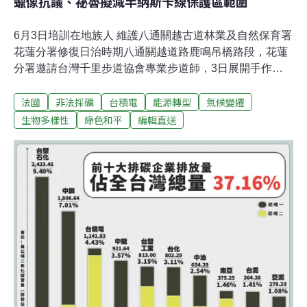
蠟像抗議、祕魯擬減半納斯卡線保護區範圍
6月3日培訓在地族人 維護八通關越古道林業及自然保育署
花蓮分署修復日治時期八通關越道路鹿鳴吊橋路段，花蓮
分署邀請台灣千里步道協會專業步道師，3日展開手作步
道課程，希望培訓在地族人成為施工團隊，著手進行古道
法國
非法採礦
台積電
能源轉型
氣候變遷
整修，為未來長期維護培力做充足準備。（自由時報報
導）魏哲家：台積電全力支持再生能源 能買的綠電一定買
生物多樣性
綠色和平
編輯直送
台積電3日召開股東常會，股東關心台積電綠電使用情
況。董事長暨總裁魏哲家表示，台積電全力支持再生能源
和綠電，成本會高一點，不過沒有關係，台積電絕對關心
環保議題，能夠買的綠電一定買。（中央社報導）