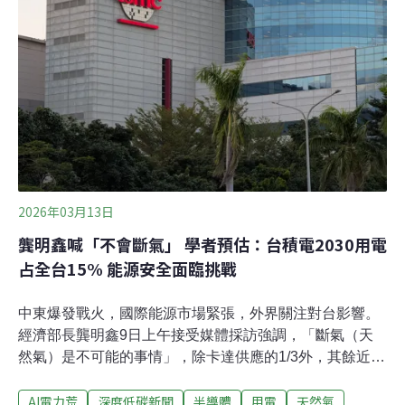
賴興達火力 環團：污染留高屏政府推動「大南方新矽谷方
案」，在南部建立高科技產業鏈。台積電選定已熄燈的中
油五輕舊廠範圍作為2奈米晶片製造基地，近年已陸續通
過地方環保局環評，包含高市府主導規劃的台積電P1、P2
廠已開始量產，以及台積電後續提出的P3、P4、P5擴廠
範圍，目前廠房興建中。國科會則針對既有開
2026年03月13日
龔明鑫喊「不會斷氣」 學者預估：台積電2030用電
占全台15% 能源安全面臨挑戰
中東爆發戰火，國際能源市場緊張，外界關注對台影響。
經濟部長龔明鑫9日上午接受媒體採訪強調，「斷氣（天
然氣）是不可能的事情」，除卡達供應的1/3外，其餘近七
成天然氣供應沒有問題。能源署副署長陳崇憲則在昨
AI電力荒
深度低碳新聞
半導體
用電
天然氣
（12）日行政院會後記者會上說明，台灣已在上（2）月