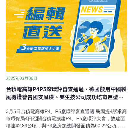
表示，為永續經營積極實踐淨零排放藍圖—2025年碳排達
峰且逐步下降，2030年回到2020年排放水準並達成全公司
生產營運據點使用再生能源比例60%（RE60），2040年
達成RE100，目標於2050年達成淨零排放。魏哲家：台積
電為實現一個永續的未來全力以赴台積電董事長暨總裁暨
ESG指導委員會主席魏哲家表示，「在全球致力於實踐環
境承諾和推動低碳轉型的過程，企業的投入是驅動改變的
關鍵動能之一。
2025年03月06日
台積電高雄P4P5廠環評審查通過、德國擬用中國製
風機遭警告國安風險、美生技公司成功培育巨型長
毛鼠
3月5日台積電高雄P4、P5廠環評審查通過 民團提4訴求高
市環保局4日召開台積電擴建P4、P5廠環評大會，擴建面
積達42.89公頃，與P3廠房加總開發面積為60.22公頃，包
括地球公民基金會、台灣氣候行動網絡研究中心、環境權