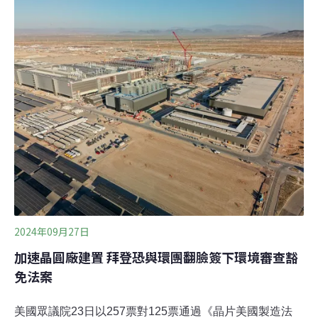
的監管將讓產業「倒退數十年」。PFAS聯盟砸錢遊說立
法者 避開環保監管2022年開始，美國加州、馬里蘭州、明
尼蘇達州等陸續提出限制使用PFAS的法規。4月，眾議會
議員提出「永久化學品監管和責任法」（ FCRAA），希
望10年內逐步淘汰所有非必要用途的PFAS。因應這些限
制，美國半導體產業協會（SIA）成員與供應鏈組成PFAS
聯盟（PFAS Consortium），且於去（2023）年提出報
告，聲稱尋找更安全的替代品「幾乎是不可能的」，並警
2024年09月27日
加速晶圓廠建置 拜登恐與環團翻臉簽下環境審查豁
免法案
美國眾議院23日以257票對125票通過《晶片美國製造法