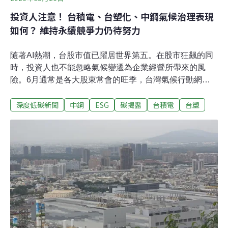
投資人注意！ 台積電、台塑化、中鋼氣候治理表現
如何？ 維持永續競爭力仍待努力
隨著AI熱潮，台股市值已躍居世界第五。在股市狂飆的同
時，投資人也不能忽略氣候變遷為企業經營所帶來的風
險。6月通常是各大股東常會的旺季，台灣氣候行動網絡
研究中心（TCAN）於5月21日發布一份報告，針對台塑石
深度低碳新聞
中鋼
ESG
碳揭露
台積電
台塑
化、中鋼、台積電進行氣候治理與減碳表現評估。除了這
三家企業是台灣製造業的代表外，他們的合計排放量約占
台灣總體排放量的20%，將直接關係到我國淨零路徑能否
落實。《2026台灣三大排放企業氣候績效評估報告》說了
什麼？為什麼投資人要在意企業氣候績效？投資不能只看
ESG，還有什麼企業永續指標可以參考？