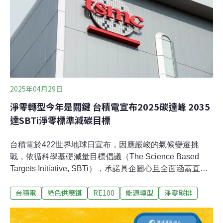
整體溫室氣體排放已呈減量趨勢。細看各排放部門別，能
源部門排放252.73百萬公噸最多，占全國總排放量的
90.71%，工業製程及產品使用部門為約占7.18%
2025年04月29日
淨零轉型今年是關鍵 台積電宣布2025碳達峰 2035
達SBTi淨零標準減碳目標
台積電於422世界地球日宣布，因應嚴峻的氣候變遷挑
戰，依循科學基礎減量目標倡議（The Science Based
Targets Initiative, SBTi），承諾具企圖心且全面涵蓋直
接、間接與價值鏈排放的減碳路徑，攜手供應鏈共同實踐
台積電
綠色供應鏈
RE100
能源轉型
淨零碳排
環境永續目標；目前，已有50家供應商簽署台積電供應商
減排協議，涵蓋台積電供應鏈碳排的90%，包括2030年在
台生產要達到RE85、海外生產RE100等的要求。台積電