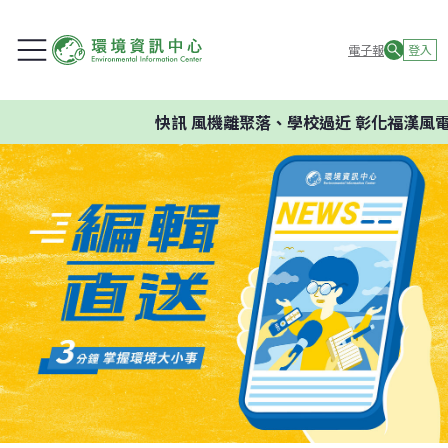
電子報
登入
快訊
風機離聚落、學校過近 彰化福漢風電