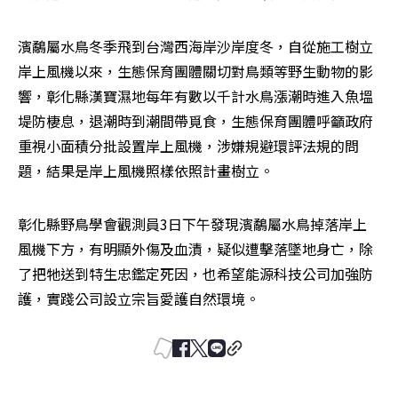
濱鷸屬水鳥冬季飛到台灣西海岸沙岸度冬，自從施工樹立
岸上風機以來，生態保育團體關切對鳥類等野生動物的影
響，彰化縣漢寶濕地每年有數以千計水鳥漲潮時進入魚塭
堤防棲息，退潮時到潮間帶覓食，生態保育團體呼籲政府
重視小面積分批設置岸上風機，涉嫌規避環評法規的問
題，結果是岸上風機照樣依照計畫樹立。
彰化縣野鳥學會觀測員3日下午發現濱鷸屬水鳥掉落岸上
風機下方，有明顯外傷及血漬，疑似遭擊落墜地身亡，除
了把牠送到特生忠鑑定死因，也希望能源科技公司加強防
護，實踐公司設立宗旨愛護自然環境。