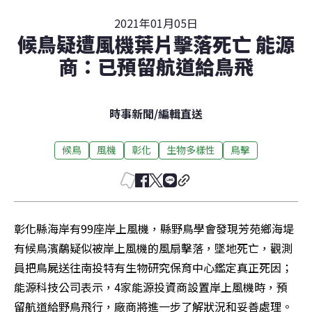
2021年01月05日
候鳥疑遭風機葉片擊落死亡 能源
商：已預留航道給鳥飛
時事新聞
/
編輯直送
候鳥
風機
彰化
生物多樣性
鳥擊
彰化縣海岸有99座岸上風機，縣野鳥學會發現芳苑鄉海堤
有候鳥濱鷸疑似被岸上風機的風扇擊落，墜地死亡，觀測
員把鳥屍送往南投特有生物研究保育中心鑑定真正死因；
能源科技公司表示，4家能源投資商設置岸上風機時，預
留航道給野鳥飛行，廠商將進一步了解狀況和妥善處理。