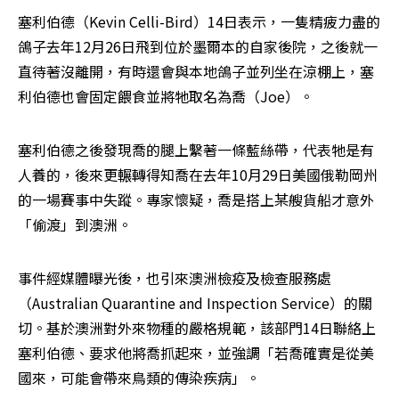
塞利伯德（Kevin Celli-Bird）14日表示，一隻精疲力盡的
鴿子去年12月26日飛到位於墨爾本的自家後院，之後就一
直待著沒離開，有時還會與本地鴿子並列坐在涼棚上，塞
利伯德也會固定餵食並將牠取名為喬（Joe）。
塞利伯德之後發現喬的腿上繫著一條藍絲帶，代表牠是有
人養的，後來更輾轉得知喬在去年10月29日美國俄勒岡州
的一場賽事中失蹤。專家懷疑，喬是搭上某艘貨船才意外
「偷渡」到澳洲。
事件經媒體曝光後，也引來澳洲檢疫及檢查服務處
（Australian Quarantine and Inspection Service）的關
切。基於澳洲對外來物種的嚴格規範，該部門14日聯絡上
塞利伯德、要求他將喬抓起來，並強調「若喬確實是從美
國來，可能會帶來鳥類的傳染疾病」。