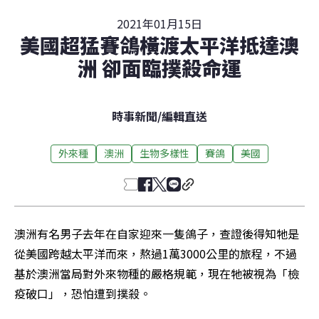
2021年01月15日
美國超猛賽鴿橫渡太平洋抵達澳
洲 卻面臨撲殺命運
時事新聞
/
編輯直送
外來種
澳洲
生物多樣性
賽鴿
美國
澳洲有名男子去年在自家迎來一隻鴿子，查證後得知牠是
從美國跨越太平洋而來，熬過1萬3000公里的旅程，不過
基於澳洲當局對外來物種的嚴格規範，現在牠被視為「檢
疫破口」，恐怕遭到撲殺。