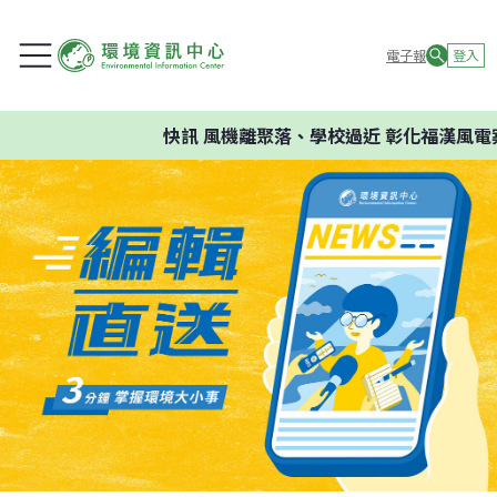
電子報
登入
快訊
風機離聚落、學校過近 彰化福漢風電