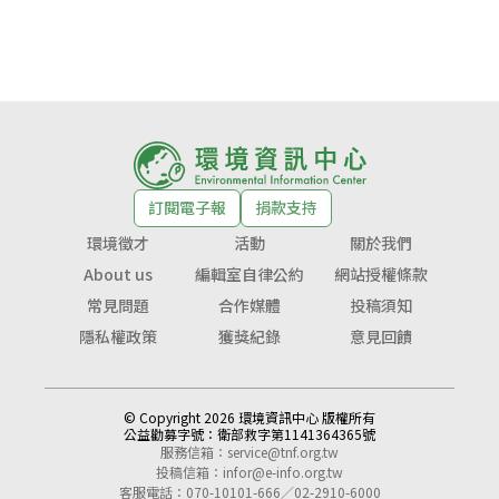
訂閱電子報
捐款支持
環境徵才
活動
關於我們
About us
編輯室自律公約
網站授權條款
常見問題
合作媒體
投稿須知
隱私權政策
獲獎紀錄
意見回饋
© Copyright 2026 環境資訊中心 版權所有
公益勸募字號：
衛部救字第1141364365號
服務信箱：
service@tnf.org.tw
投稿信箱：
infor@e-info.org.tw
客服電話：070-10101-666／02-2910-6000