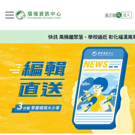
電子報
登入
快訊
風機離聚落、學校過近 彰化福漢風電