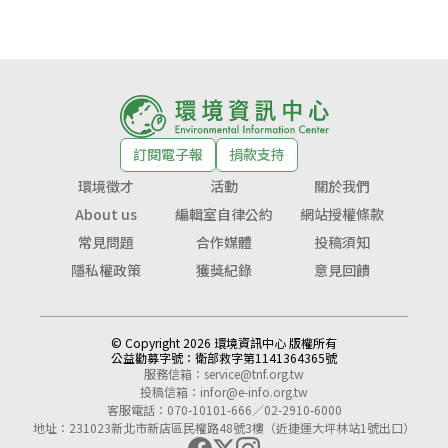
訂閱電子報
捐款支持
環境徵才
活動
關於我們
About us
編輯室自律公約
網站授權條款
常見問題
合作媒體
投稿須知
隱私權政策
獲獎紀錄
意見回饋
© Copyright 2026 環境資訊中心 版權所有
公益勸募字號：
衛部救字第1141364365號
服務信箱：
service@tnf.org.tw
投稿信箱：
infor@e-info.org.tw
客服電話：070-10101-666／02-2910-6000
地址：231023新北市新店區民權路48號3樓（近捷運大坪林站1號出口）