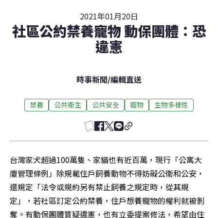
2021年01月20日
社區公約禁養寵物 動保團體：恐
違憲
時事新聞
/
編輯直送
禁養
公共衛生
公共安全
寵物
生物多樣性
台灣家犬超過100萬隻、家貓也有近百萬，現行「公寓大
廈管理條例」除規範住戶飼養動物不得妨礙公衛和公安，
還規定「法令或規約另有禁止飼養之規定時，從其規
定」，若社區訂定公約禁養，住戶想養寵物的權利就被剝
奪。有動保團體質疑違憲，也有立委提案修法，希望由住