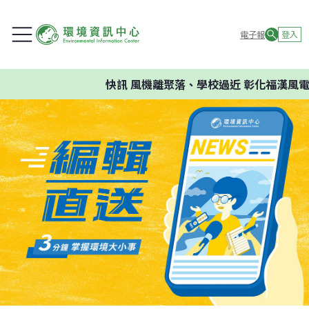
電子報
登入
快訊
風機離聚落、學校過近 彰化福漢風電