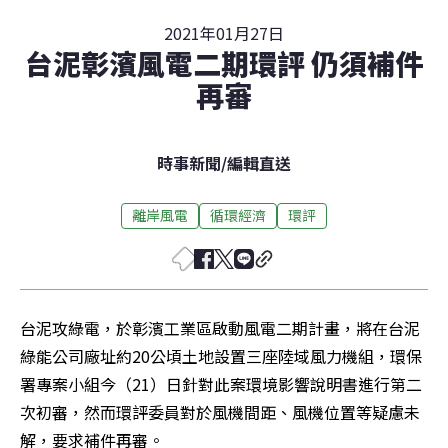
2021年01月27日
台泥彰濱風電二期環評 仍須補件
再審
時事新聞
/
編輯直送
離岸風電
循環經濟
環評
台泥攻綠電，於彰濱工業區啟動風電二期計畫，將在台泥
綠能公司廠址約20公頃土地設置三座陸域風力機組，環保
署專案小組今（21）日針對此案環境影響說明書進行第二
次初審，然而環評委員對於風機間距、風機位置等疑慮未
解，要求補件再審。