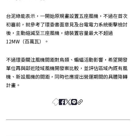
台泥綠能表示，一開始原規畫設置五座風機，不過在首次
初審前，就參考了環委書面意見及台電電力系統衝擊檢討
後，主動縮減至三座風機，總裝置容量最大不超過
12MW（百萬瓦）。
不過環委關注風機間距對鳥類、蝙蝠活動影響，希望開發
單位再與鄰近陸域風機開發案比較，並評估區域內既有風
機、新設風機的間距，同時也應提出營運期間的具體降轉
計畫。