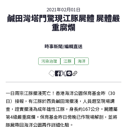
2021年02月01日
鹹田灣塔門驚現江豚屍體 屍體嚴
重腐爛
時事新聞
/
編輯直送
污染治理
江豚
海洋
一日兩宗江豚擱淺死亡！香港海洋公園保育基金昨（30
日）接報，有江豚於西貢鹹田灣擱淺，人員趕至現場調
查，證實擱淺為成年雄性江豚，身長約167公分。屍體屬
第4級嚴重腐爛。保育基金昨日傍晚已作現場解剖，並將
豚屍帶回海洋公園再作詳細化驗。