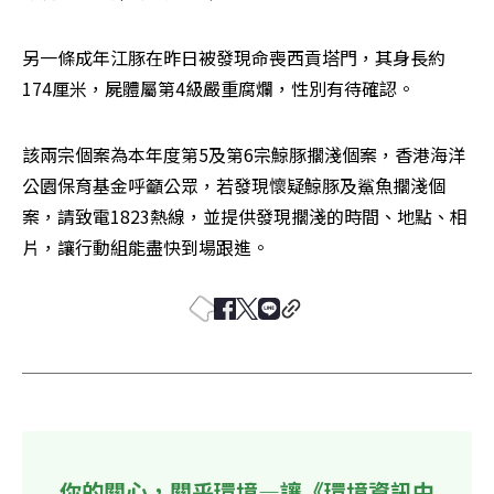
另一條成年江豚在昨日被發現命喪西貢塔門，其身長約
174厘米，屍體屬第4級嚴重腐爛，性別有待確認。
該兩宗個案為本年度第5及第6宗鯨豚擱淺個案，香港海洋
公園保育基金呼籲公眾，若發現懷疑鯨豚及鯊魚擱淺個
案，請致電1823熱線，並提供發現擱淺的時間、地點、相
片，讓行動組能盡快到場跟進。
你的關心，關乎環境—讓《環境資訊中