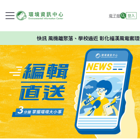
電子報
登入
快訊
風機離聚落、學校過近 彰化福漢風電案環