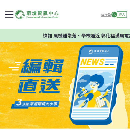
電子報
登入
快訊
風機離聚落、學校過近 彰化福漢風電