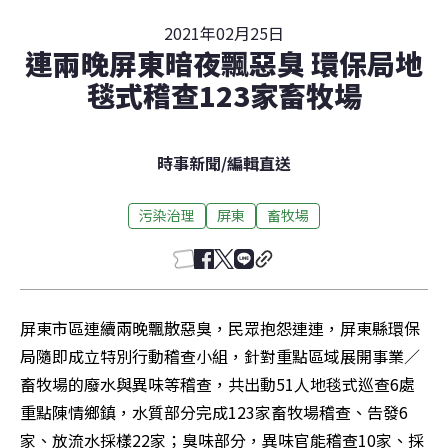
2021年02月25日
連兩晚屏東暗夜飄惡臭 環保局地
毯式稽查123家畜牧場
時事新聞
/
編輯直送
污染治理
屏東
畜牧場
屏東市區連續兩晚飄散惡臭，民眾抱怨連連，屏東縣環保
局隨即成立特別行動稽查小組，針對重點區域展開事業／
畜牧場的廢水與異味等稽查，共出動51人地毯式巡查6處
重點陳情鄉鎮，水質部分完成123家畜牧場稽查、告發6
家、放流水採樣22家；臭味部分，異味官能稽查10家、採