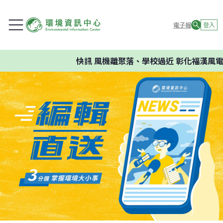
電子報
登入
快訊
風機離聚落、學校過近 彰化福漢風電