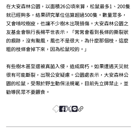
在大安森林公園，以面積26公頃來算，松鼠最多1、200隻
就已經夠多，結果研究單位估算超過500隻。數量眾多，
又會啃咬樹皮，也讓不少樹木出現損傷。大安森林公園之
友基金會執行長楊平世表示，「常常會看到長條的撕裂狀
的痕跡，沒有颱風，風也不是很大，為什麼那個枝，這麼
粗的枝條會掉下來，因為松鼠咬的。」

有些樹木甚至還被真菌入侵，造成腐朽。如果遭遇天災就
很有可能斷裂，出現公安疑慮。公園處表示，大安森林公
園的松鼠，受限於野生動保法規範，目前先立牌禁止，並
勸導民眾不要餵食。