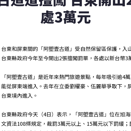
處3萬元
台東和屏東間的「阿塱壹古道」受自然保留區保護，入
台東縣政府今年至今開出2張擅闖罰單，各處以新台幣3
「阿塱壹古道」是近年來熱門旅遊景點，每年吸引逾4
能從屏東端進入。去年在立委劉櫂豪、伍麗華爭取下，屏
台東境內進入。
台東縣政府今天（4日）表示，「阿塱壹古道」位在旭
文資法108條規定，裁罰3萬元以上、15萬元以下罰緩