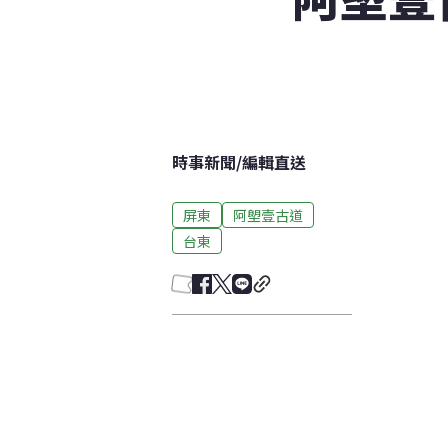
時事新聞
/
編輯直送
屏東
阿塱壹古道
台東