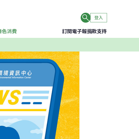
登入
綠色消費
訂閱電子報
捐款支持