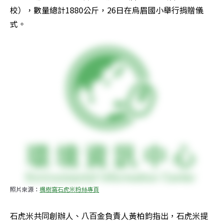
校），數量總計1880公斤，26日在烏眉國小舉行捐贈儀
式。
照片來源：
楓樹窩石虎米粉絲專頁
石虎米共同創辦人、八百金負責人黃柏鈞指出，石虎米提