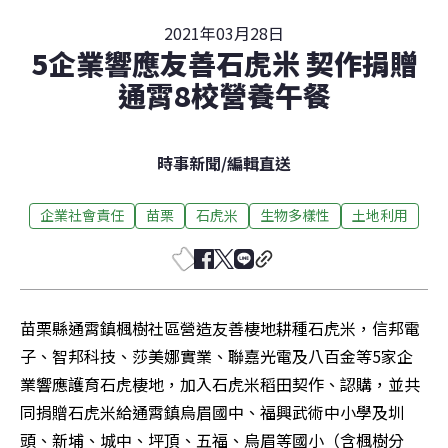
2021年03月28日
5企業響應友善石虎米 契作捐贈
通霄8校營養午餐
時事新聞
/
編輯直送
企業社會責任
苗栗
石虎米
生物多樣性
土地利用
苗栗縣通霄鎮楓樹社區營造友善棲地耕種石虎米，信邦電
子、智邦科技、莎美娜實業、聯嘉光電及八百金等5家企
業響應護育石虎棲地，加入石虎米稻田契作、認購，並共
同捐贈石虎米給通霄鎮烏眉國中、福興武術中小學及圳
頭、新埔、城中、坪頂、五福、烏眉等國小（含楓樹分