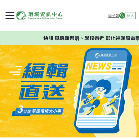
電子報
登入
快訊
風機離聚落、學校過近 彰化福漢風電案