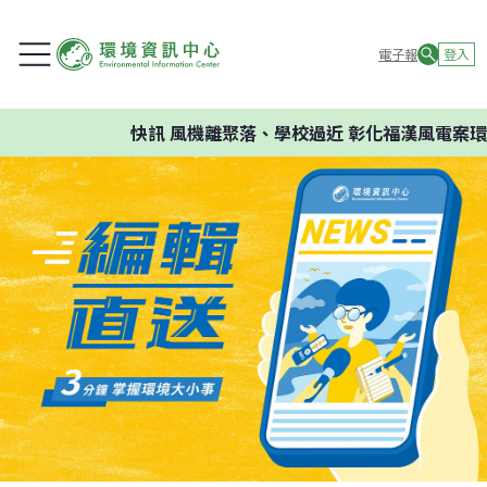
電子報
登入
快訊
風機離聚落、學校過近 彰化福漢風電案環