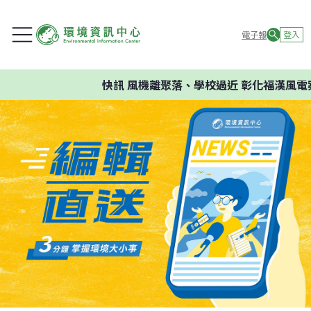
電子報
登入
快訊
風機離聚落、學校過近 彰化福漢風電