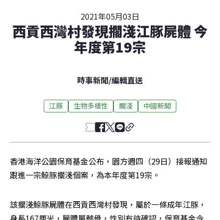
2021年05月03日
西貢西灣村發現擱淺江豚屍體 今
年度第19宗
時事新聞
/
編輯直送
江豚
生物多樣性
擱淺
中國新聞
香港海洋公園保育基金公布，園方週四（29日）接報通知
跟進一宗鯨豚擱淺個案，為本年度第19宗。
該擱淺鯨豚屍體在西貢西灣村發現，屬於一條成年江豚，
身長167厘米，屍體屬骸骨，性別有待確認，保育基金今