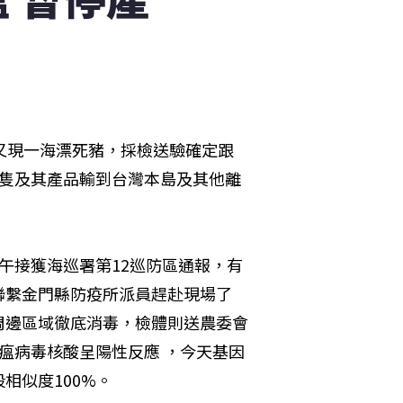
又現一海漂死豬，採檢送驗確定跟
豬隻及其產品輸到台灣本島及其他離
午接獲海巡署第12巡防區通報，有
聯繫金門縣防疫所派員趕赴現場了
周邊區域徹底消毒，檢體則送農委會
瘟病毒核酸呈陽性反應 ，今天基因
相似度100%。