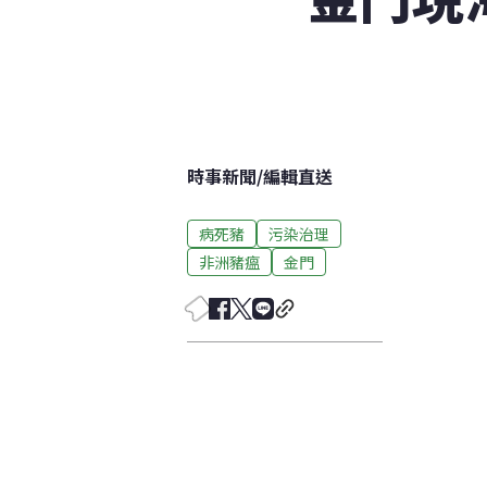
時事新聞
/
編輯直送
病死豬
污染治理
非洲豬瘟
金門