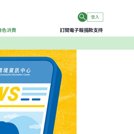
登入
綠色消費
訂閱電子報
捐款支持