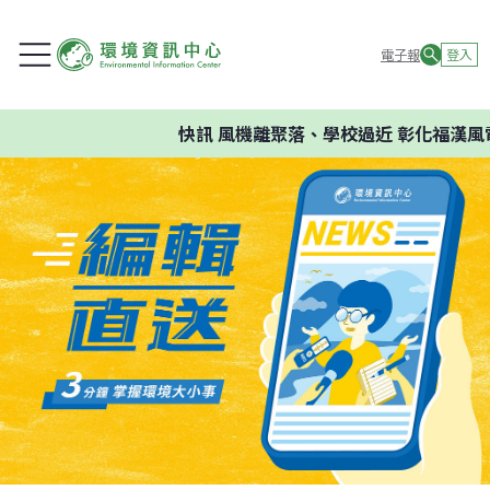
電子報
登入
快訊
風機離聚落、學校過近 彰化福漢風電