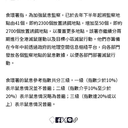
食環署指，為加強鼠患監察，已於去年下半年起將監察地
點由41個，即約2300個放置誘餌地點，增加至50個，即約
2700個放置誘餌地點，以覆蓋更多地點。該署亦繼續分兩
期進行全港滅鼠運動以及目標小區滅鼠行動。他們亦籌備
在今年中前透過政府的地理空間信息樞紐平台，向各部門
發放各個監察地點的鼠患數據，以便各部門部署滅鼠行
動。
食環署的鼠患參考指數共分三級。一級（指數少於10%）
表示鼠患情況並不普遍；二級（指數介乎10%至少於
20%）表示鼠患情況略為普遍；三級（指數達20%或以
上）表示鼠患情況普遍。