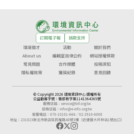
訂閱電子報
捐款支持
環境徵才
活動
關於我們
About us
編輯室自律公約
網站授權條款
常見問題
合作媒體
投稿須知
隱私權政策
獲獎紀錄
意見回饋
© Copyright 2026 環境資訊中心 版權所有
公益勸募字號：
衛部救字第1141364365號
服務信箱：
service@tnf.org.tw
投稿信箱：
infor@e-info.org.tw
客服電話：070-10101-666／02-2910-6000
地址：231023新北市新店區民權路48號3樓（近捷運大坪林站1號出口）