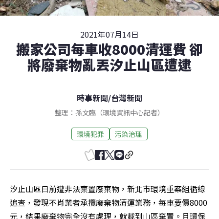
2021年07月14日
搬家公司每車收8000清運費 卻
將廢棄物亂丟汐止山區遭逮
時事新聞
/
台灣新聞
整理：孫文臨（環境資訊中心記者）
環境犯罪
污染治理
汐止山區日前遭非法棄置廢棄物，新北市環境重案組循線
追查，發現不肖業者承攬廢棄物清運業務，每車要價8000
元，結果廢棄物完全沒有處理，就載到山區棄置。且環保