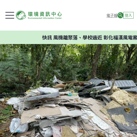
電子報
登入
快訊
風機離聚落、學校過近 彰化福漢風電案環委