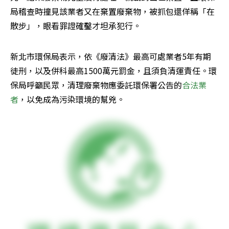
局稽查時撞見該業者又在棄置廢棄物，被抓包還佯稱「在
散步」，眼看罪證確鑿才坦承犯行。
新北市環保局表示，依《廢清法》最高可處業者5年有期
徒刑，以及併科最高1500萬元罰金，且須負清運責任。環
保局呼籲民眾，清理廢棄物應委託環保署公告的
合法業
者
，以免成為污染環境的幫兇。