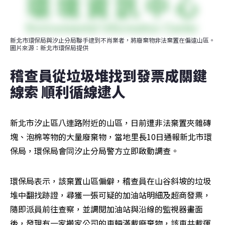
新北市環保局與汐止分局聯手逮到不肖業者，將廢棄物非法棄置在偏遠山區。
圖片來源：新北市環保局提供
稽查員從垃圾堆找到發票成關鍵
線索 順利循線逮人
新北市汐止區八連路附近的山區，日前遭非法棄置夾雜磚
塊、泡棉等物的大量廢棄物，當地里長10日通報新北市環
保局，環保局會同汐止分局警方立即啟動調查。
環保局表示，該棄置山區偏僻，稽查員在山谷斜坡的垃圾
堆中翻找跡證，尋獲一張可疑的加油站明細及超商發票，
隨即派員前往查察，並調閱加油站與沿線的監視器畫面
後，發現有一家搬家公司的車輛滿載廢棄物，該車共載運