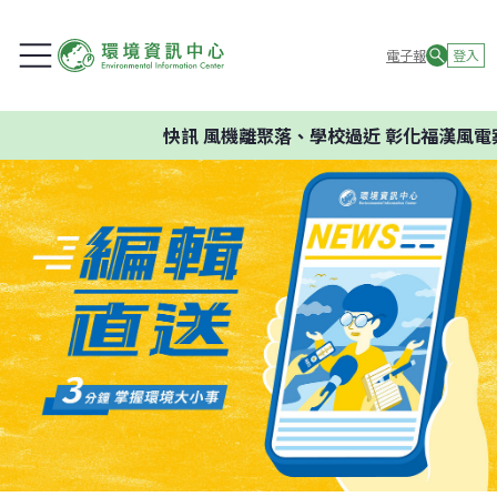
電子報
登入
快訊
風機離聚落、學校過近 彰化福漢風電