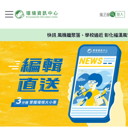
電子報
登入
快訊
風機離聚落、學校過近 彰化福漢風