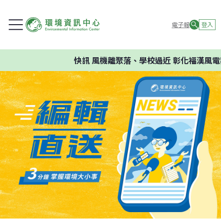
電子報
登入
快訊
風機離聚落、學校過近 彰化福漢風電