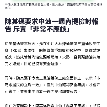
中油大林煉油廠27日晚間發生火警。圖片來源：高雄市政府消防局高桂分隊
提供
陳其邁要求中油一週內提檢討報
告 斥責「非常不應該」
初步釐清肇事原因，是在中油大林煉油廠第三重油脫硫工
廠（RDS）歲修後，開爐氫氣重加壓的過程中，氫氣燃燒
起火，造成管線內油氣跟著燃燒。火勢一直到殘餘油氣燒
完才熄滅，目前已沒有安全疑慮。
同時，陳其邁下令第三重油脫硫工廠全面停工，表示「市
府跟居民的立場一致」，直到中油確認安全無虞，才會許
可復工，並要求中油於一週內提出調查報告。
而在公安問題上，陳其邁斥責中油「非常不應該」，將從