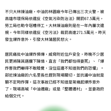
不只大林煉油廠，中油的林園廠今年已傳出三次火警，被
高雄市環保局依違反《空氣污染防治法》開罰67.5萬元，
勞工局也勒令塔槽停工。大林煉油廠則是在一年內屢次違
規，今年同樣依違反《空污法》裁罰高達271.5萬元，昨天
發生爆炸意外，引發大林蒲居民怒火。
居民痛批中油爆炸頻傳，威脅附近住戶安全，昨晚不少居
民更將陳其邁攔下陳情，直言「我們都怕得要死」、「爆
炸害我們嚇得不敢睡覺，沒住這邊不知道我們的恐懼」。
鄰近煉油廠的六名里長也趕到現場關切，並抗議中油就是
顆不定時炸彈，這次事故已經不知道是第幾起爆炸意外
了，現場高喊「中油遷廠」或是「整體遷村」，並要政府
給個交代。