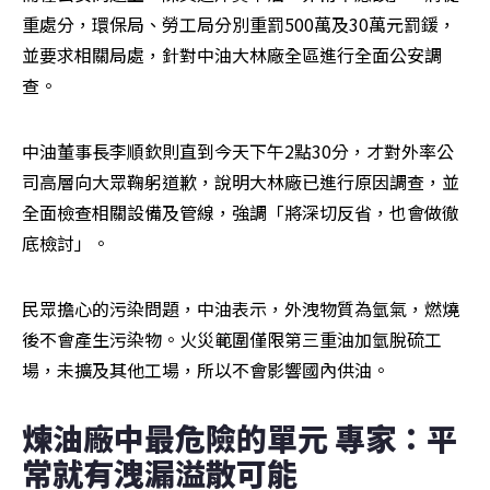
重處分，環保局、勞工局分別重罰500萬及30萬元罰鍰，
並要求相關局處，針對中油大林廠全區進行全面公安調
查。
中油董事長李順欽則直到今天下午2點30分，才對外率公
司高層向大眾鞠躬道歉，說明大林廠已進行原因調查，並
全面檢查相關設備及管線，強調「將深切反省，也會做徹
底檢討」。
民眾擔心的污染問題，中油表示，外洩物質為氫氣，燃燒
後不會產生污染物。火災範圍僅限第三重油加氫脫硫工
場，未擴及其他工場，所以不會影響國內供油。
煉油廠中最危險的單元 專家：平
常就有洩漏溢散可能