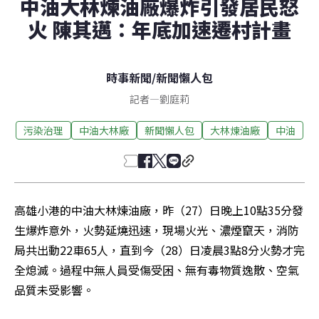
中油大林煉油廠爆炸引發居民怒
火 陳其邁：年底加速遷村計畫
時事新聞
/
新聞懶人包
記者
—
劉庭莉
污染治理
中油大林廠
新聞懶人包
大林煉油廠
中油
高雄小港的中油大林煉油廠，昨（27）日晚上10點35分發
生爆炸意外，火勢延燒迅速，現場火光、濃煙竄天，消防
局共出動22車65人，直到今（28）日凌晨3點8分火勢才完
全熄滅。過程中無人員受傷受困、無有毒物質逸散、空氣
品質未受影響。