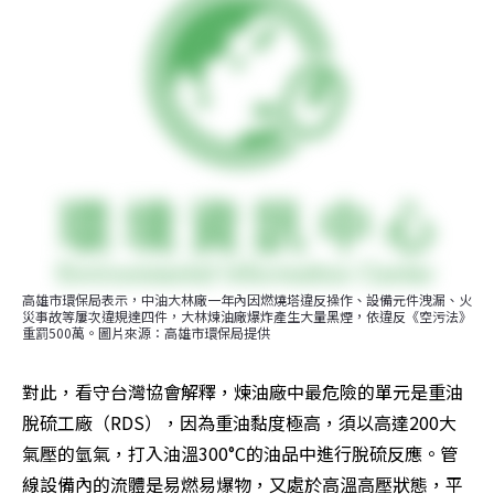
高雄市環保局表示，中油大林廠一年內因燃燒塔違反操作、設備元件洩漏、火
災事故等屢次違規達四件，大林煉油廠爆炸產生大量黑煙，依違反《空污法》
重罰500萬。圖片來源：高雄市環保局提供
對此，看守台灣協會解釋，煉油廠中最危險的單元是重油
脫硫工廠（RDS），因為重油黏度極高，須以高達200大
氣壓的氫氣，打入油溫300°C的油品中進行脫硫反應。管
線設備內的流體是易燃易爆物，又處於高溫高壓狀態，平