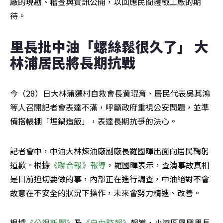
廠的現勘、稽查與資訊公開，以回應民間體檢工廠的期
待。
里長批中油「螺絲鬆很久了」 大
林浦居民將長期抗戰
今（28）日大林蒲遷村自救會長黄琨育、居民代表吳其鴻
等人召開記者會表達不滿，呼籲政府重視公安問題，並準
備搭帳棚「埋鍋造飯」，表達長期抗爭的決心。
記者會中，中油大林煉油廠副廠長羅國暉出面向居民鞠躬
道歉。根據
《聯合報》報導
，羅國暉表示，查清事故真相
是目前迫切要做的事，內部正在進行調查，中油絕對不會
故意在不安全的狀況下操作，未來會努力精進、改善。
根據
《公視新聞》
及
《自由時報》
報導，小港區鳳興里長