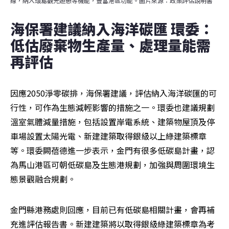
線，納入環島觀光遊憩等機能，豐富港區功能。圖片來源：政策評估說明書
海保署建議納入海洋碳匯 環委：
低估廢棄物生產量、處理量能需
再評估
因應2050淨零碳排，海保署建議，評估納入海洋碳匯的可
行性，可作為生態減輕影響的措施之一。環委也建議規劃
溫室氣體減量措施，包括設置岸電系統、建築物屋頂及停
車場設置太陽光電、新建建築取得銀級以上綠建築標章
等。環委闕蓓德進一步表示，金門有很多低碳島計畫，認
為馬山港區可朝低碳島及生態港規劃，加強與周圍環境生
態景觀融合規劃。
金門縣港務處則回應，目前已有低碳島相關計畫，會再補
充進評估報告書。新建建築將以取得銀級綠建築標章為考