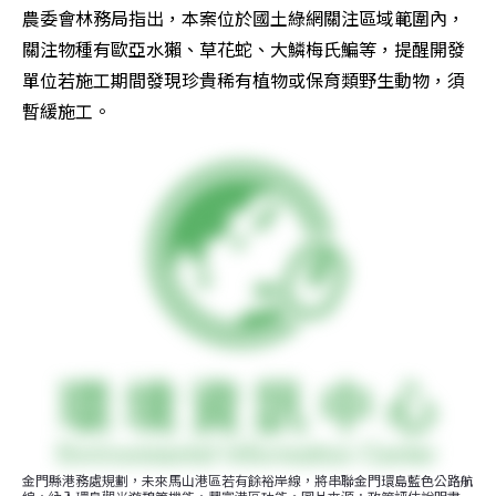
農委會林務局指出，本案位於國土綠網關注區域範圍內，
關注物種有歐亞水獺、草花蛇、大鱗梅氏鯿等，提醒開發
單位若施工期間發現珍貴稀有植物或保育類野生動物，須
暫緩施工。
金門縣港務處規劃，未來馬山港區若有餘裕岸線，將串聯金門環島藍色公路航