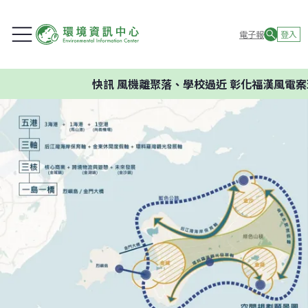
電子報
登入
快訊
風機離聚落、學校過近 彰化福漢風電案環委