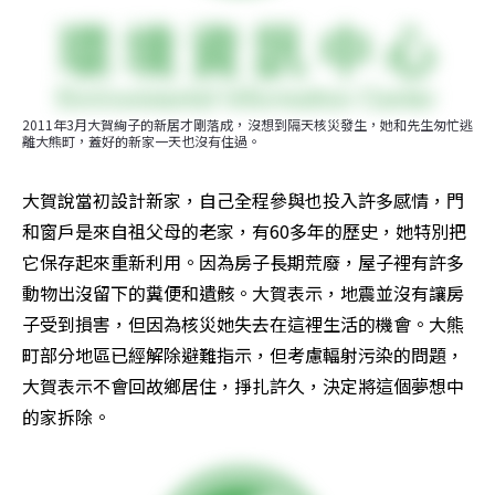
2011年3月大賀絢子的新居才剛落成，沒想到隔天核災發生，她和先生匆忙逃
離大熊町，蓋好的新家一天也沒有住過。
大賀說當初設計新家，自己全程參與也投入許多感情，門
和窗戶是來自祖父母的老家，有60多年的歷史，她特別把
它保存起來重新利用。因為房子長期荒廢，屋子裡有許多
動物出沒留下的糞便和遺骸。大賀表示，地震並沒有讓房
子受到損害，但因為核災她失去在這裡生活的機會。大熊
町部分地區已經解除避難指示，但考慮輻射污染的問題，
大賀表示不會回故鄉居住，掙扎許久，決定將這個夢想中
的家拆除。