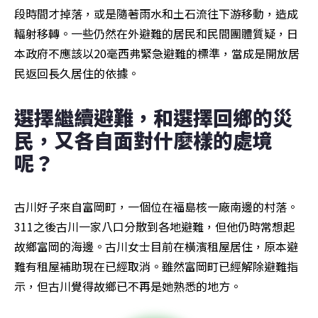
段時間才掉落，或是隨著雨水和土石流往下游移動，造成
輻射移轉。一些仍然在外避難的居民和民間團體質疑，日
本政府不應該以20毫西弗緊急避難的標準，當成是開放居
民返回長久居住的依據。
選擇繼續避難，和選擇回鄉的災
民，又各自面對什麼樣的處境
呢？
古川好子來自富岡町，一個位在福島核一廠南邊的村落。
311之後古川一家八口分散到各地避難，但他仍時常想起
故鄉富岡的海邊。古川女士目前在橫濱租屋居住，原本避
難有租屋補助現在已經取消。雖然富岡町已經解除避難指
示，但古川覺得故鄉已不再是她熟悉的地方。