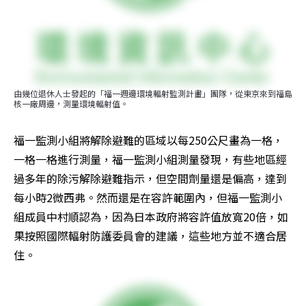
由幾位退休人士發起的「福一週邊環境輻射監測計畫」團隊，從東京來到福島
核一廠周邊，測量環境輻射值。
福一監測小組將解除避難的區域以每250公尺畫為一格，
一格一格進行測量，福一監測小組測量發現，有些地區經
過多年的除污解除避難指示，但空間劑量還是偏高，達到
每小時2微西弗。然而還是在容許範圍內，但福一監測小
組成員中村順認為，因為日本政府將容許值放寬20倍，如
果按照國際輻射防護委員會的建議，這些地方並不適合居
住。