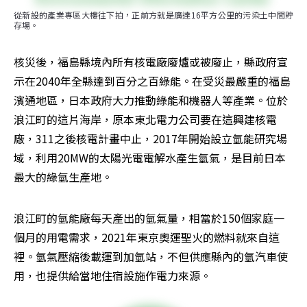
從新設的產業專區大樓往下拍，正前方就是廣達16平方公里的污染土中間貯
存場。
核災後，福島縣境內所有核電廠廢爐或被廢止，縣政府宣
示在2040年全縣達到百分之百綠能。在受災最嚴重的福島
濱通地區，日本政府大力推動綠能和機器人等產業。位於
浪江町的這片海岸，原本東北電力公司要在這興建核電
廠，311之後核電計畫中止，2017年開始設立氫能研究場
域，利用20MW的太陽光電電解水產生氫氣，是目前日本
最大的綠氫生產地。
浪江町的氫能廠每天產出的氫氣量，相當於150個家庭一
個月的用電需求，2021年東京奧運聖火的燃料就來自這
裡。氫氣壓縮後載運到加氫站，不但供應縣內的氫汽車使
用，也提供給當地住宿設施作電力來源。