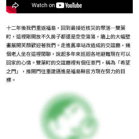
十二年後我們重返福島，回到最接近核災的聚落—雙葉
町，這裡剛開放不久房子都還是空空蕩蕩，牆上的大幅壁
畫展開笑顏歡迎著我們。走進舊車站改造成的交誼廳，幾
個老人坐在這裡閒聊，說起多年來巡迴各地避難現在可以
回家的心情。雙葉町的交誼廳裡有個任意門，稱為「希望
之門」，推開門往重建邁進是福島縣官方現在努力的目
標。