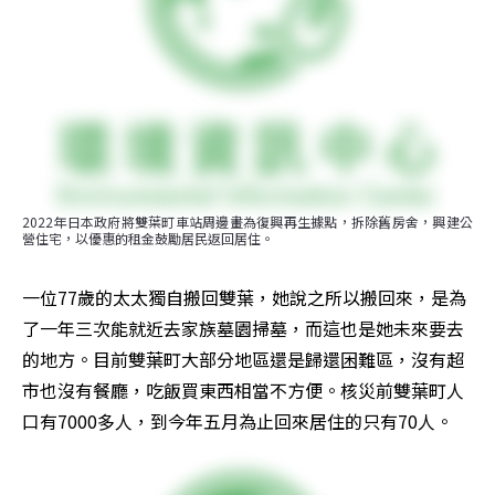
2022年日本政府將雙葉町車站周邊畫為復興再生據點，拆除舊房舍，興建公
營住宅，以優惠的租金鼓勵居民返回居住。
一位77歲的太太獨自搬回雙葉，她說之所以搬回來，是為
了一年三次能就近去家族墓園掃墓，而這也是她未來要去
的地方。目前雙葉町大部分地區還是歸還困難區，沒有超
市也沒有餐廳，吃飯買東西相當不方便。核災前雙葉町人
口有7000多人，到今年五月為止回來居住的只有70人。