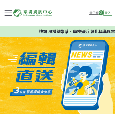
電子報
登入
快訊
風機離聚落、學校過近 彰化福漢風電