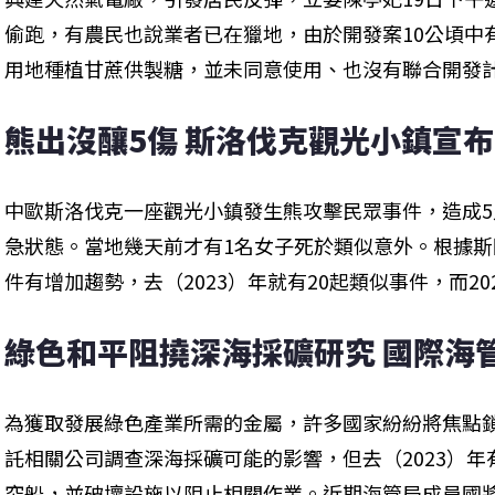
偷跑，有農民也說業者已在獵地，由於開發案10公頃中
用地種植甘蔗供製糖，並未同意使用、也沒有聯合開發
熊出沒釀5傷 斯洛伐克觀光小鎮宣
中歐斯洛伐克一座觀光小鎮發生熊攻擊民眾事件，造成5
急狀態。當地幾天前才有1名女子死於類似意外。根據
件有增加趨勢，去（2023）年就有20起類似事件，而20
綠色和平阻撓深海採礦研究 國際海
為獲取發展綠色產業所需的金屬，許多國家紛紛將焦點
託相關公司調查深海採礦可能的影響，但去（2023）
究船，並破壞設施以阻止相關作業。近期海管局成員國