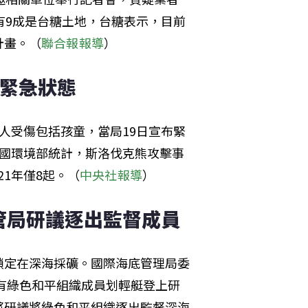
有9成是台糖土地，台糖表示，目前
計畫。（
聯合報報導
）
布緊急狀態
人受傷包括孩童，當局19日宣布緊
斯國環境部統計，斯洛伐克熊攻擊事
21年僅8起。（
中央社報導
）
管局研議逐出監督成員
鎖定在深海採礦。國際海底管理局委
年有綠色和平組織成員划輕艇登上研
將研議將綠色和平組織逐出監督深海