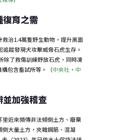
種復育之需
救治1.4萬隻野生動物，提升黑面
年起追蹤發現犬攻擊威脅石虎生存。
多所除了救傷訓練野放石虎，同時凍
機構包含畜試所等。（
中央社
、
中
辦並加強稽查
苳里近來頻傳非法傾倒土方、廢棄
傾倒大量土方，夾雜鋼筋、混凝
去（2023）年已依水土保持法送