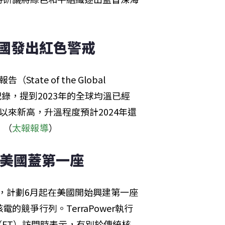
合國發出紅色警戒
e of the Global 
紀錄，提到2023年的全球均溫已經
錄以來新高，升溫程度預計2024年還
。（
太報報導
）
在美國蓋第一座
宣布，計劃6月起在美國開始興建第一座
競爭行列。TerraPower執行
報》（FT）訪問時表示，有別於傳統核