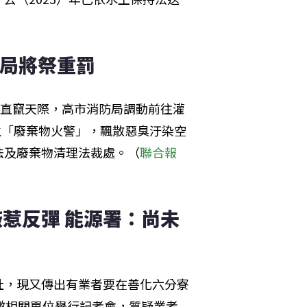
保局將祭重罰
煙直竄天際，高市消防局調動前往灌
生「廢棄物火警」，飄散惡臭汙染空
法及廢棄物清理法裁處。（
聯合報
惹反彈 能源署：尚未
址，現又傳出有業者要在善化六分寮
邀相關單位舉行記者會，質疑業者