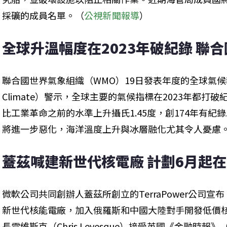
採礦的成員名單。（
公視新聞報導
）
全球升溫幅度在2023年破紀錄 聯
聯合國世界氣象組織（WMO）19日發表年度的全球氣候報告（Stat
Climate）警示，全球主要的氣候指標在2023年都打破
比工業革命之前的水準上升攝氏1.45度，創174年有紀
將進一步惡化，海洋溫度上升與冰層融化尤其令人憂慮
蓋茲喊建新世代核電廠 計劃6月起
微軟公司共同創辦人蓋茲所創立的TerraPower公司
新世代核能電廠，加入俄羅斯和中國大陸對手開發低價核電的
長雷維斯克（Chris Levesque）接受英國《金融時