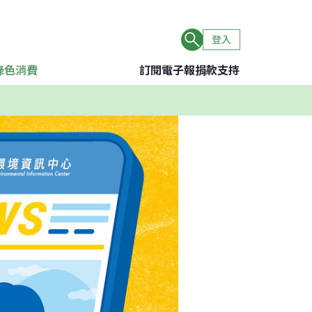
登入
綠色消費
訂閱電子報
捐款支持