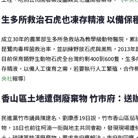
生多所救治石虎也凍存精液 以備保
成立30年的農業部生多所急救站為教學級動物醫院，累計
琵鷺肉毒桿菌救治率，並訓練野放石虎與黑熊，2013
目前保育類野生動物石虎全台灣約剩400到600隻，生
存精液，以備人工復育之需，若要執行人工繁殖，合作
央社
報導）
香山區土地遭倒廢棄物 竹市府：送
民進黨竹市議員陳建名、劉康彥19日說，竹市香山區茄
物，18日也前往柯湳一街與地主共同會勘，發現現場遭
土、磁磚等裝潢廢棄物，要求市府應解決。市府則回應，