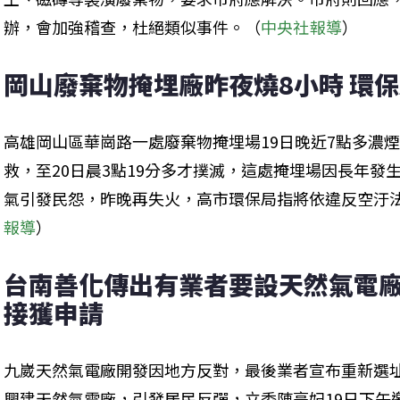
辦，會加強稽查，杜絕類似事件。（
中央社報導
）
岡山廢棄物掩埋廠昨夜燒8小時 環
高雄岡山區華崗路一處廢棄物掩埋場19日晚近7點多濃
救，至20日晨3點19分多才撲滅，這處掩埋場因長年發
氣引發民怨，昨晚再失火，高市環保局指將依違反空汙
報導
）
台南善化傳出有業者要設天然氣電廠
接獲申請
九崴天然氣電廠開發因地方反對，最後業者宣布重新選
興建天然氣電廠，引發居民反彈，立委陳亭妃19日下午