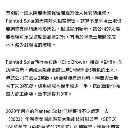
有別於一般太陽能板需保留間距方便人員安裝維修，
Planted Solar的光電陣列相當緊密，就算不是平坦土地也
能調整支架順應地形架設，根據官網顯示，該公司的太陽
能模組可承受坡度最高達27%，有助於降低土地開發成
本，減少對環境的破壞。
Planted Solar執行長布朗（Eric Brown）接受《彭博》採
訪時表示，傳統太陽能電廠生產1MW需要5英畝的土地，
但該公司只需要2英畝，綜合整體建造材料、時間與土地
省下來的花費，總系統成本幾乎減少一半，搭配自動化機
器人施工組裝，效率還提升3倍。
2020年創立的Planted Solar已經獲得不少肯定，去
（2023）年獲得美國能源部太陽能技術辦公室（SETO）
160萬美元（約新台幣5175萬元）的競賽獎，還從比爾蓋