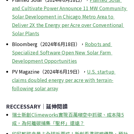
and Cultivate Power Announce 11 MW Community 
Solar Development in Chicago Metro Area to 
Deliver 2X the Energy per Acre over Conventional 
Solar Plants
Bloomberg（2024年6月18日），
Robots and 
Specialized Software Open New Solar Farm 
Development Opportunities
PV Magazine（2024年6月19日），
U.S. startup 
claims doubled energy per acre with terrain-
following solar array
RECCESSARY｜延伸閱讀
瑞士新創Climeworks實現百萬噸空中抓碳、成本降5
成，為何離碳捕集「聖杯」還遠？
印尼藍碳含量占全球近兩成！新創看準碳權優勢，預計