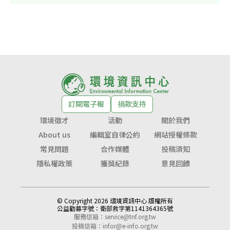
訂閱電子報
捐款支持
環境徵才
活動
關於我們
About us
編輯室自律公約
網站授權條款
常見問題
合作媒體
投稿須知
隱私權政策
獲獎紀錄
意見回饋
© Copyright 2026 環境資訊中心 版權所有
公益勸募字號：
衛部救字第1141364365號
服務信箱：
service@tnf.org.tw
投稿信箱：
infor@e-info.org.tw