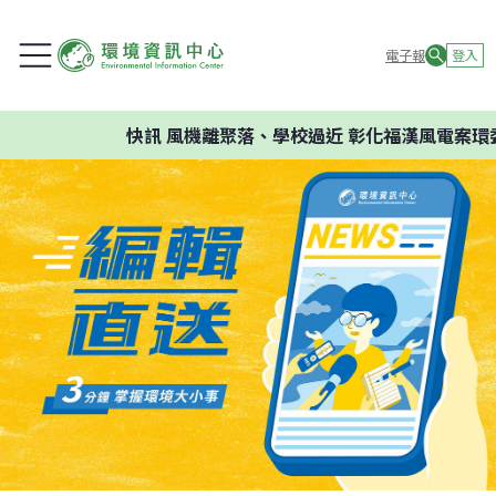
電子報
登入
快訊
風機離聚落、學校過近 彰化福漢風電案環委