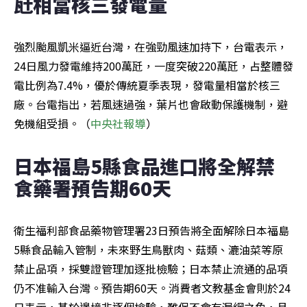
瓩相當核三發電量
強烈颱風凱米逼近台灣，在強勁風速加持下，台電表示，
24日風力發電維持200萬瓩，一度突破220萬瓩，占整體發
電比例為7.4%，優於傳統夏季表現，發電量相當於核三
廠。台電指出，若風速過強，葉片也會啟動保護機制，避
免機組受損。（
中央社報導
）
日本福島5縣食品進口將全解禁 
食藥署預告期60天
衛生福利部食品藥物管理署23日預告將全面解除日本福島
5縣食品輸入管制，未來野生鳥獸肉、菇類、漉油菜等原
禁止品項，採雙證管理加逐批檢驗；日本禁止流通的品項
仍不准輸入台灣。預告期60天。消費者文教基金會則於24
日表示，基於邊境非逐個檢驗，難保不會有漏網之魚，且