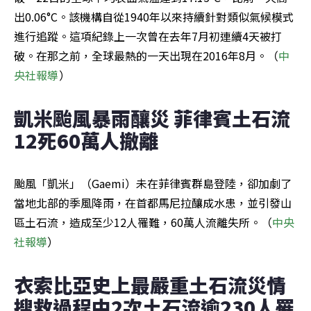
出0.06°C。該機構自從1940年以來持續針對類似氣候模式
進行追蹤。這項紀錄上一次曾在去年7月初連續4天被打
破。在那之前，全球最熱的一天出現在2016年8月。（
中
央社報導
）
凱米颱風暴雨釀災 菲律賓土石流
12死60萬人撤離
颱風「凱米」（Gaemi）未在菲律賓群島登陸，卻加劇了
當地北部的季風降雨，在首都馬尼拉釀成水患，並引發山
區土石流，造成至少12人罹難，60萬人流離失所。（
中央
社報導
）
衣索比亞史上最嚴重土石流災情 
搜救過程中2次土石流逾230人罹