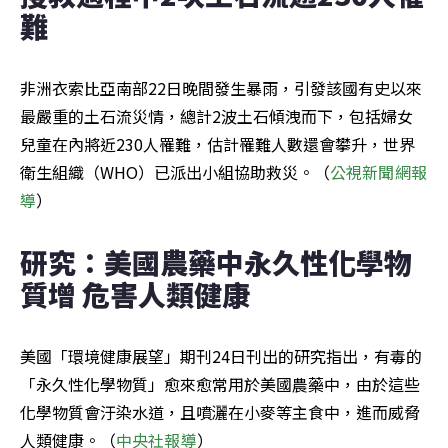
難
非洲衣索比亞南部22日晚間發生暴雨，引發該國有史以來
最嚴重的土石流災情，總計2波土石傾洩而下，包括婦女
兒童在內將近230人罹難，估計罹難人數還會攀升，世界
衛生組織（WHO）已派出小組協助救災。（
公視新聞網報
導
）
研究：美國農藥中永久性化學物
質增 危害人類健康
美國「環境健康展望」期刊24日刊出的研究指出，有毒的
「永久性化學物質」愈來愈常用於美國農藥中，由於這些
化學物質會汙染水道，且噴灑在小麥等主食中，進而威脅
人類健康。（
中央社報導
）