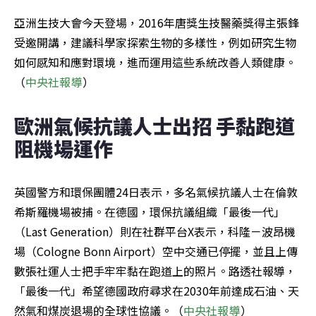
亞洲生技大會今天登場，2016年唐獎生技醫藥獎得主張鋒
受邀開講，建議科學家探索生物的多樣性，例如研究生物
如何感知和應對環境，進而運用這些系統改善人類健康。
（
中央社報導
）
歐洲氣候抗議人士出招 手黏跑道
阻機場運作
英國警方和環保團體24日表示，多名氣候抗議人士在倫敦
希斯羅機場被捕。在德國，環保抗議組織「最後一代」
（Last Generation）則在社群平台X表示，科隆－波昂機
場（Cologne Bonn Airport）空中交通已停擺，並且上傳
數張社運人士把手牢牢黏在跑道上的照片。路透社報導，
「最後一代」希望德國政府尋求在2030年前達成石油、天
然氣和煤炭退場的全球性協議。（
中央社報導
）