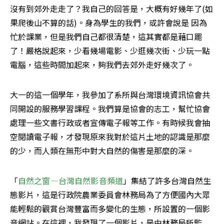
沒有到郊外走走了？我自己的回答是，大概有好幾年了(如
果爬後山不算的話)。身為學生的我們，或許會說是 因為
忙於課業，但是我們自己都很清楚，這其實都是藉口罷
了！嚴格說起來，少看幾場電影、少逛幾次街、少玩一點
電腦，這些時間加起來，夠我們去郊外走好幾次了。
大一的這一個學年，我參加了系所與台灣環境資訊協會共
同開設的服務學習課程。我們算是協會的志工，幫忙協會
處理一些文書行政或者宣傳電子報等工作。有時候我會抽
空閱讀電子報，才發現原來我對於這片土地的認識是那麼
的少，而人類在無形中對大自然的傷害是那麼的深。
「
自然之窗—台灣自然影音頻道
」集結了許多台灣自然生
態影片，這是行政院農業委員會林務局為了方便國內大眾
能輕鬆的觀賞台灣豐富而多變化的生態，所設置的一個影
音網站。在這裡，我發現了一個影片，是由林務局所監