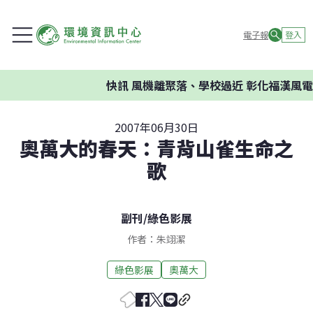
電子報
登入
快訊
風機離聚落、學校過近 彰化福漢風電
2007年06月30日
奧萬大的春天：青背山雀生命之
歌
副刊
/
綠色影展
作者：朱翊潔
綠色影展
奧萬大