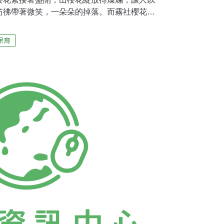
彷彿帶著微笑，一朵朵的掉落。而霧社櫻花開
的花期後，一瓣一瓣飄下，化為春泥為護花。
營造棲地春天的奧萬大，台灣藍鵲、巨嘴鴉成群
保育
、棕面鶯、黃山雀努力尋找適合育兒的場所，
是山櫻桃結石纍纍。根據監測成果，奧萬大記
具特色的鳥兒還有白喉笑鶇、灰喉山椒、小啄
式各樣的鳥巢箱在園區內沿
鳥巢箱，替代自然樹洞，補充山雀科家族繁殖育
。園區內的小木屋東側有幾個小水域，曾為了
幾年，南投林區管理處經過檢討，將原本以生