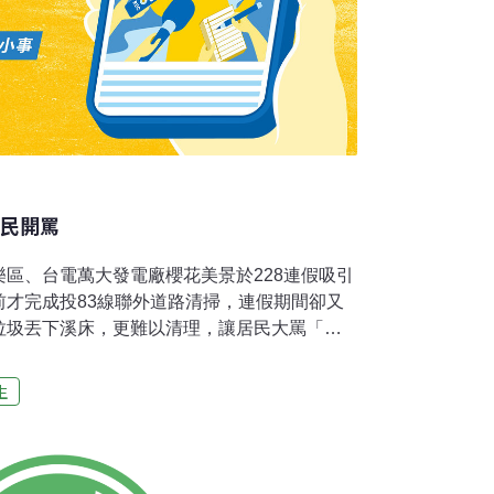
村民開罵
區、台電萬大發電廠櫻花美景於228連假吸引
前才完成投83線聯外道路清掃，連假期間卻又
垃圾丟下溪床，更難以清理，讓居民大罵「實
表示，原本乾淨的道路在228的4天連假期間
飲料空瓶等垃圾隨處可見，甚至還有遊客將垃
生
，村民辛苦近一星期，不到2、3天就被破壞，
該繼續為沒公德心的遊客服務。也有部落居民
假日遊客眾多，但有人不尊重部落傳統、干擾
境，造成衝突對立，必須正視省思。