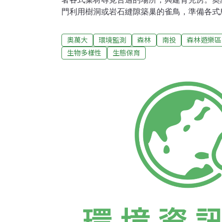
門利用樹洞或岩石縫隙築巢的雀鳥，準備各式
數十隻雛鳥，出生在這些人類精心準備的巢箱
代替樹洞為家昨天還在育雛的青背山雀，隨著
奧萬大
環境監測
森林
南投
森林遊樂區
空，巢箱再度完成階段性任務。1990年代奧
生物多樣性
生態保育
復育山雀科鳥類，在樹上掛上鳥巢箱。然而一
正式的監測資料。921大地震震動山林，在修
者姚正得也在尋覓鳥類監測地點，透過與南投
箱監測計畫，以制式的標準方法收集資料，20
國內鳥類繁殖參數監測累積最久的一項資料。
兒準備人工的巢箱？特生中心高海拔試驗站主
局考察西方國家