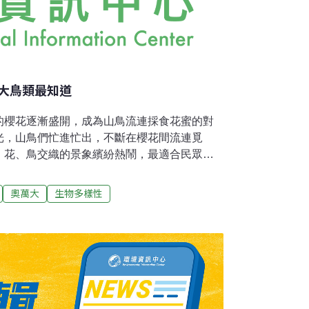
萬大鳥類最知道
的櫻花逐漸盛開，成為山鳥流連採食花蜜的對
光，山鳥們忙進忙出，不斷在櫻花間流連覓
；花、鳥交織的景象繽紛熱鬧，最適合民眾前
理處表示，由於奧萬大地區環境歧異度高，生
物來源，無論是昆蟲或花果，都十分充足，尤
奧萬大
生物多樣性
鳥類獨特身影，為了果腹，各種吃法盡出。這
太陽開始照耀山谷，溫度逐漸回升之際，也是鳥
從灌木叢或密林中飛出時。喜歡吃花蜜的冠羽
出各式各樣的姿態，縮著羽冠將尖嘴伸入花中
以看到五色鳥截然不同的吃法，由於嘴型較
花蜜，但為一享美味，索性將整朵花吃了！白
雀、黃山雀、紅頭山雀、棕面鶯、綠繡眼、綠