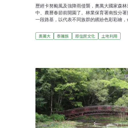
歷經卡努颱風及強降雨侵襲，奧萬大國家森林
中、農曆春節前開園了。林業保育署南投分署
一段路基，以代表不同族群的繽紛色彩彩繪，
引不少遊客駐足拍照留念。部落期許以彩虹橋
透過在地消費，支持山村綠色經濟。攜手部落
奧萬大
泰雅族
原住民文化
土地利用
泛泰雅族夢幻聖地去（2023）年8月間的卡
雨，使得南投縣仁愛鄉土石流災情頻傳，道路
電信基地台受損等，廬山、奧萬大及多個原鄉
後續重建考驗部落及相關部門。在農委會林業
萬大周邊部落不間斷合作下，不僅重建進度順
新開園了。林業保育署南投分署育樂科長林國
樂區周邊有親愛村、萬豐村及法治村，親愛村
村、法治村為布農族卓社群