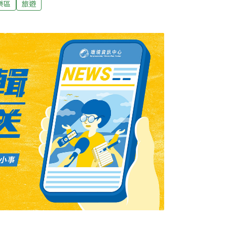
樂區
旅遊
管理的奧萬大國家森林遊樂區，位於中海拔山
之間，是炎夏避暑勝地。歷經去（2023）年8月
遊樂區終於完成一部分整修，重新規劃設計綠
8月10日正式開園，不少遊客指定入住，尤其
是喜不自勝。六間主題房結合在地原住民部落
，皆位於綠野山莊一樓，包括四間2人房及兩間
東科技大學商業設計系師生完成設計圖，再以電