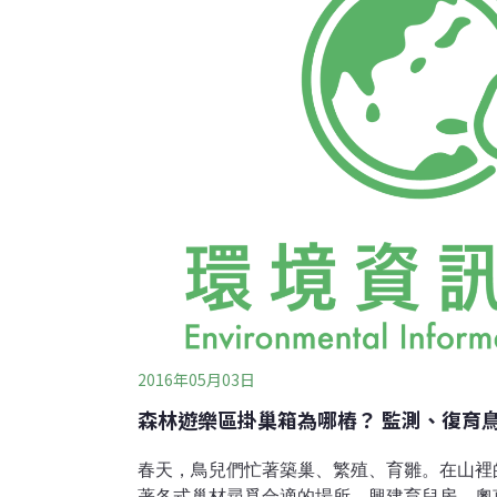
蛙們的喧鬧也不遑多讓，這讓錦蛇、臭青公跟
籠提親，照亮了暗黑的水池。跟著提親的隊伍
潔淨水源及乾淨的環境，是火金姑停駐棲息的
螢、大端黑螢、暗褐脈翅螢等1
2016年05月03日
森林遊樂區掛巢箱為哪樁？ 監測、復育
春天，鳥兒們忙著築巢、繁殖、育雛。在山裡
著各式巢材尋覓合適的場所，興建育兒房。奧