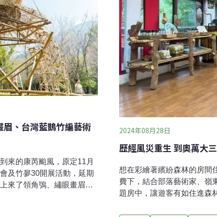
眼畫眉、台灣藍鵲竹編藝術
2024年08月28日
歷經風災重生 到奧萬大
將到來的康芮颱風，原定11月
想在彩繪著繽紛森林的房間
樂會及竹夣30開展活動，延期
費下，結合部落藝術家、嶺
地上來了領角鴞、繡眼畫眉和
題房中，讓遊客有如住進森
型竹編裝置藝術，象徵奧萬
舖為核心，結合奧萬大周邊
季節，林業及自然保育署南
育的好處。把森林部落文化