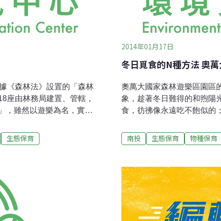
2014年01月17日
冬日覓食的N種方法 奧
依據《森林法》設置的「森林
奧萬大國家森林遊樂區園區
18座由林務局建置、管轄，
象，趁著冬日難得的和煦陽
」，雖然以遊樂為名，實則
食，彷彿像永遠吃不飽似的
。大雪山上的西施花5月大雪
往觀賞。林務局南投林區管
鬧的毛腳燕並沒有因此而收
態資源豐富，可供山鳥的食
生態保育
南投
生態保育
物種保育
有著牠們的家。小小鳥兒團
其櫻花盛開之際，更襯托出
盡情地綻放，吸引路人放慢
個季節早上約7點半，每當
兒抖動翅膀，一隻接一隻的
入9月，再過一陣子，山羌媽
畫眉，選擇盛開的櫻花，擺
天玉山假沙梨賞果實，是台
吸食花蜜。幸運的話，還可
一隻隻台灣躁眉吃到倒掛枝
大，無法將嘴伸入花中吸食
6種畫眉，除了台灣畫眉（屬
耳畫眉、繡眼畫眉、青背山