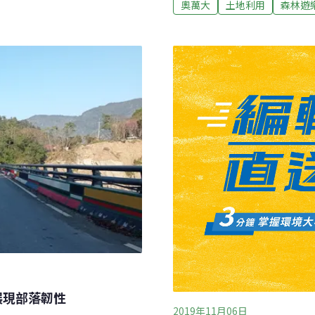
1月2日起至12月1日，每週
奧萬大
土地利用
森林遊
及自然保育署南投分署經營
等主題，展現奧萬大綠實
區，年均溫介於19～22°C
94年開園以來，憑藉四季變化
卡努颱風肆虐，奧萬大森林
春櫻、夏瀑、秋月、冬楓」
野山莊主題房，加值不加價。
示，奧萬大國家森林遊樂區
是有國小學童的親子團，更
經卡努風災休園後重啟，今
特色和奧萬大園區自然景觀
慶，期待透過節慶氣氛，
4人房。其中三間房型由嶺
腦輸出作品，
展現部落韌性
2019年11月06日