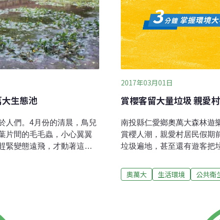
2017年03月01日
萬大生態池
賞櫻客留大量垃圾 親愛
於人們。4月份的清晨，鳥兒
南投縣仁愛鄉奧萬大森林遊樂
葉片間的毛毛蟲，小心翼翼
賞櫻人潮，親愛村居民假期
趕緊變態遠飛，才動著這個
垃圾遍地，甚至還有遊客把
，經過一個冬季在人們以誇
在太沒公德心！」村長潘筱玉
啄食，只希望飽食的鳥兒，
又遍布大量垃圾，便當盒、
奧萬大
生活環境
公共衛
族群。另一邊的生態池，安
圾丟下溪床，更加難以清除
鷥入畫的機會，也不知道是否
讓村民相當無奈，不知該不
月失去蹤影，9月再度現身
指出，部落旅遊愈來愈夯，
一副沒事人的模樣。夜晚青
居民生活，甚至破壞生態環