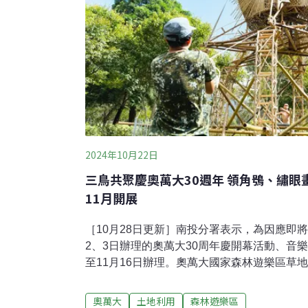
2024年10月22日
三鳥共聚慶奧萬大30週年 領角鴞、繡
11月開展
［10月28日更新］南投分署表示，為因應即
2、3日辦理的奧萬大30周年慶開幕活動、音
至11月16日辦理。奧萬大國家森林遊樂區草
台灣藍鵲——原來是藝術家以國產竹創作的大
大與自然共生的意象。隨著楓葉轉紅開啟賞楓
奧萬大
土地利用
森林遊樂區