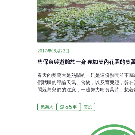
2017年08月22日
集保育與遊憩於一身 宛如莫內花園的奧
春天的奧萬大是熱鬧的，只是這份熱鬧並不屬
們聒噪的評論天氣、食物，以及育兒經，躲在
閃躲鳥兒們的注意，一邊努力啃食葉片，想著
意念，葉子也跟著晃動了。長得茂盛的山櫻樹
讚餵養後，結出豐盛的果實，它們不在乎鳥兒
奧萬大
濕地故事
南投
將種子帶到更遠的地方落地生根，壯大山櫻的
靜、優雅有如一幅畫。這讓1月份闖入的白鷺
寂寞，終日徘徊池邊消磨度過晨與昏。直到5
時，依舊不願交代去過的地方、打哪兒來的，