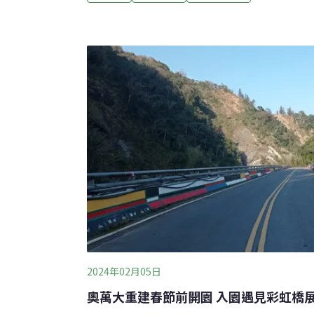
投分署推出「奧萬大30週年慶」系列活動，自1
末都有活動，以藝術、療癒、原民文化及永續
力。奧萬大週年慶 共賞森林好處奧萬大自19
分明的自然景觀，成為中部知名旅遊景點，「
更深受民眾喜愛。林業署南投分署長李政賢表
保有豐富生態與原民文化，去（2023）年歷
（2024）年在深秋與立冬之際，舉辦30週年
2024年02月05日
奧萬大重建春節前開園 入園遇見彩虹橋