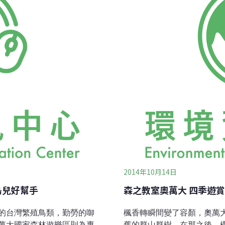
著食指大動。火金姑提著燈
前進，沿途水聲潺潺不絕。
祕密，仔細分辨，包括黑翅
2014年10月14日
鳥兒好幫手
森之教室奧萬大 四季遊
的台灣繁殖鳥類，勤勞的啣
楓香轉瞬間變了容顏，奧萬
萬大國家森林遊樂區則為專
舊的群山群樹。在那之後，