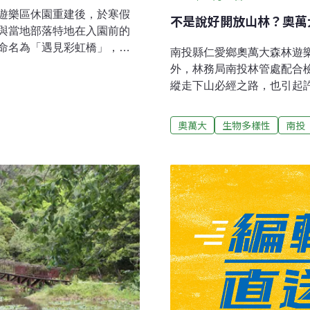
遊樂區休園重建後，於寒假
不是說好開放山林？奧萬
與當地部落特地在入園前的
命名為「遇見彩虹橋」，吸
南投縣仁愛鄉奧萬大森林遊
引導遊客認識周遭環境，並
外，林務局南投林管處配合
共同重建 奧萬大彩虹橋重現
縱走下山必經之路，也引起
努颱風伴隨季風環流帶來劇烈降
遇到問題還是1個字「封」
坍方、大規模停水、停電與
外現場跡證保留記錄，同時
奧萬大
生物多樣性
南投
部落頓成孤島，救災應變及
察官已指示封橋調查偵辦，
及自然保育署南投分署與奧
力、受傷等緊急情形，可在
利，奧萬大森林遊樂區也重
作人員帶同過橋，避免影響
彰表示，奧萬大國家森林遊
眾，則建議暫緩，林管處也
為泰雅族及賽德克族，萬豐
檢修或開放。