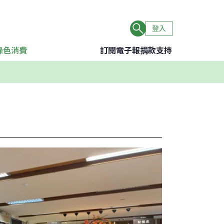
登入
綠色消費
訂閱電子報
捐款支持