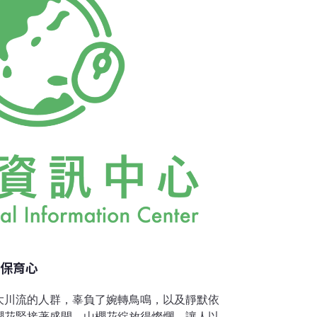
賞保育心
大川流的人群，辜負了婉轉鳥鳴，以及靜默依
櫻花緊接著盛開，山櫻花綻放得燦爛，讓人以