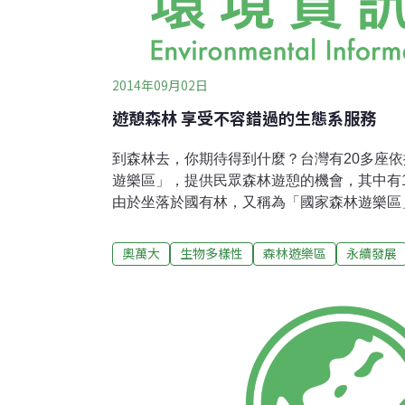
2014年09月02日
遊憩森林 享受不容錯過的生態系服務
到森林去，你期待得到什麼？台灣有20多座
遊樂區」，提供民眾森林遊憩的機會，其中有
由於坐落於國有林，又稱為「國家森林遊樂區
提供森林生態系服務功能，需要民眾一起守護
山國家森林遊樂區，賞鳥大賽剛落幕，但是喧
奧萬大
生物多樣性
森林遊樂區
永續發展
斂，依舊在山谷邊的林道自在盤旋，因為山壁
結聲音大，山壁上安靜的森氏杜鵑、西施花則
腳步流連。 沿著大雪山林道往上走，入口處，忙著追求女朋友的藍腹鷴，
在追逐之間，一不留意就顯露了身影。時序進
媽也將帶著剛出生小山羌到山谷裡覓食吧！冬
灣躁眉（金翼白眉）和台灣獼猴的最愛，只見
頭，從肥滋滋的身材可見豐盛的程度。台灣1