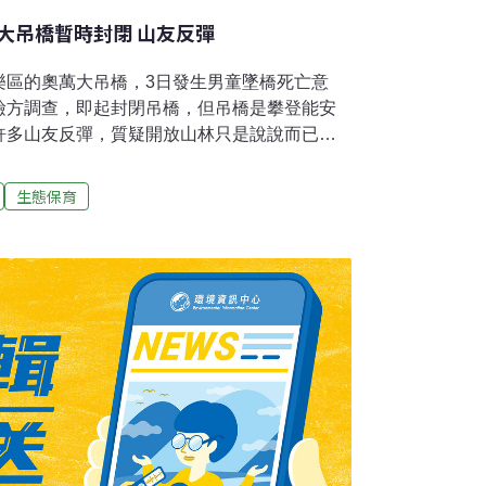
大吊橋暫時封閉 山友反彈
樂區的奧萬大吊橋，3日發生男童墜橋死亡意
檢方調查，即起封閉吊橋，但吊橋是攀登能安
許多山友反彈，質疑開放山林只是說說而已，
，也有人建議是否能有兩全其美的辦法，做好意
兼顧他人通行權益。南投林管處表示，目前檢
生態保育
因應的做法是山友若已經在下山途中，因體
奧萬大吊橋頭與遊客服務中心聯繫，由園區工
證據的保存，若尚未安排能安緃走等行程的民
會視案件偵辦進度，請示檢方何時能進行吊橋