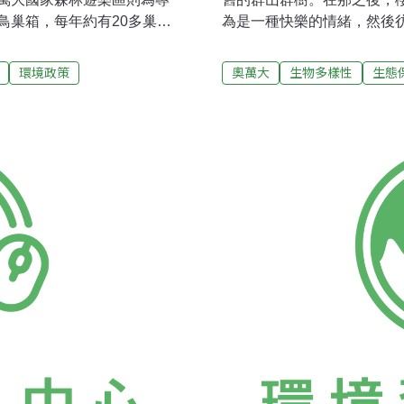
鳥巢箱，每年約有20多巢、
為是一種快樂的情緒，然後
中。森林遊樂區缺老樹 巢箱
得突然，白色的花瓣在短暫
幼鳥飛走，如今已鳥去巢
鳥巢箱、生態池 為野生物
環境政策
奧萬大
生物多樣性
生態
萬大成立森林遊樂區前，為了
飛舞，赤腹山雀、青背山雀
開始的十多年，卻未能建立
畫眉鳥兒愉快的歌聲，原來
復與山林關係之際，鳥類研究
錄到的鳥類約有120種，最
林區管理處合作，接手鳥巢
木、橿鳥、樹鵲等，一轉眼可能就會看到。 各
02年至今累積15年，是目前
途的步道內可見。200多個
為何在大自然中，還要為鳥
雛的居所，還有監測的功能
任姚正得解釋，當初是林務
生態景觀營造成生態池，這
態景觀為導向的水域環