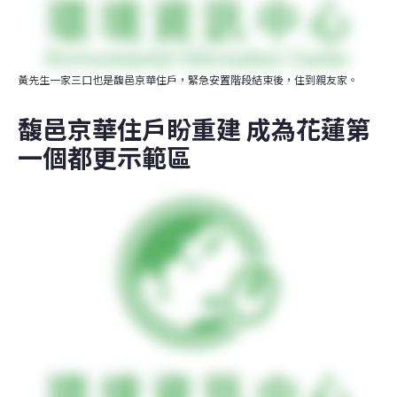
黃先生一家三口也是馥邑京華住戶，緊急安置階段結束後，住到親友家。
馥邑京華住戶盼重建 成為花蓮第
一個都更示範區