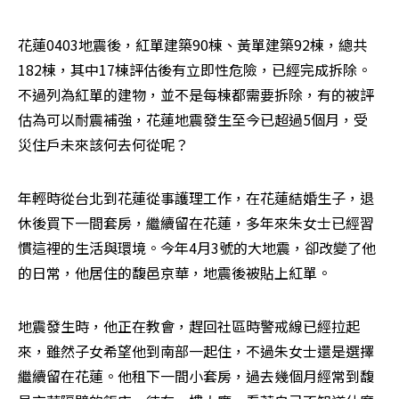
花蓮0403地震後，紅單建築90棟、黃單建築92棟，總共
182棟，其中17棟評估後有立即性危險，已經完成拆除。
不過列為紅單的建物，並不是每棟都需要拆除，有的被評
估為可以耐震補強，花蓮地震發生至今已超過5個月，受
災住戶未來該何去何從呢？
年輕時從台北到花蓮從事護理工作，在花蓮結婚生子，退
休後買下一間套房，繼續留在花蓮，多年來朱女士已經習
慣這裡的生活與環境。今年4月3號的大地震，卻改變了他
的日常，他居住的馥邑京華，地震後被貼上紅單。
地震發生時，他正在教會，趕回社區時警戒線已經拉起
來，雖然子女希望他到南部一起住，不過朱女士還是選擇
繼續留在花蓮。他租下一間小套房，過去幾個月經常到馥