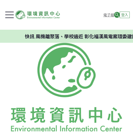
電子報
登入
快訊
風機離聚落、學校過近 彰化福漢風電案環委建議不應