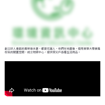
創立好人會館的黃榮墩夫妻，都是花蓮人，他們在地震後，借用東華大學美崙
校區的閒置空間，成立物資中心，提供受災戶各種生活用品。