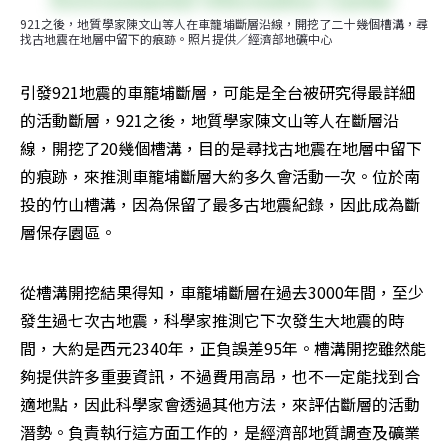
921之後，地質學家陳文山等人在車籠埔斷層沿線，開挖了二十幾個槽溝，尋
找古地震在地層中留下的痕跡。照片提供／經濟部地礦中心
引發921地震的車籠埔斷層，可能是全台被研究得最詳細
的活動斷層，921之後，地質學家陳文山等人在斷層沿
線，開挖了20幾個槽溝，目的是尋找古地震在地層中留下
的痕跡，來推測車籠埔斷層大約多久會活動一次。位於南
投的竹山槽溝，因為保留了最多古地震紀錄，因此成為斷
層保存園區。
從槽溝開挖結果得知，車籠埔斷層在過去3000年間，至少
發生過七次古地震，科學家推測它下次發生大地震的時
間，大約是西元2340年，正負誤差95年。槽溝開挖雖然能
夠提供許多重要資訊，不過費用高昂，也不一定能找到合
適地點，因此科學家會透過其他方法，來評估斷層的活動
潛勢。負責執行這方面工作的，是經濟部地質調查及礦業