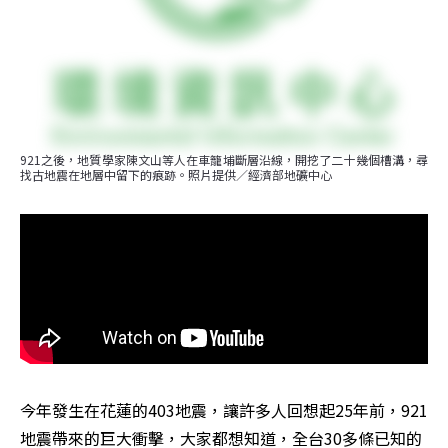
921之後，地質學家陳文山等人在車籠埔斷層沿線，開挖了二十幾個槽溝，尋
找古地震在地層中留下的痕跡。照片提供／經濟部地礦中心
今年發生在花蓮的403地震，讓許多人回想起25年前，921
地震帶來的巨大衝擊，大家都想知道，全台30多條已知的