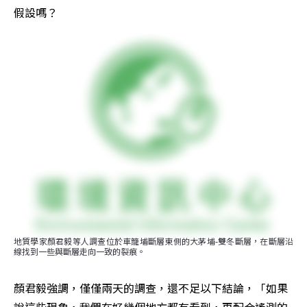
假設嗎？
地質學家顏君毅等人調查位於車籠埔斷層東側的大茅埔-雙冬斷層，在斷層沿
線找到一些與斷層走向一致的裂痕。
顏君毅強調，僅僅兩天的調查，還不足以下結論，「如果
說這些現象，我們在好幾個地方都有看到，再配合遙測的