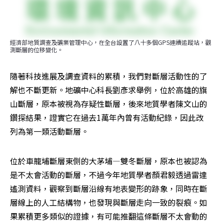
經濟部地質調查及礦業管理中心，在全台設置了八十多個GPS連續追蹤站，觀
測斷層的位移變化。
隨著科技進展及調查資料的累積，我們對斷層活動性的了
解也不斷更新。地礦中心科長劉彥求舉例，位於高雄的旗
山斷層，原本被視為存疑性斷層，後來地質學者陳文山的
鑽探結果，證實它在過去1萬年內曾有活動紀錄，因此改
列為第一類活動斷層。
位於車籠埔斷層東側的大茅埔—雙冬斷層，原本也被認為
是不太會活動的斷層，不過今年地質學者顏君毅透過雷達
遙測資料，觀察到斷層沿線有地表變形的跡象，同時在斷
層線上的人工結構物，也發現與斷層走向一致的裂痕。如
果累積更多類似的證據，有可能推翻這條斷層不太會動的