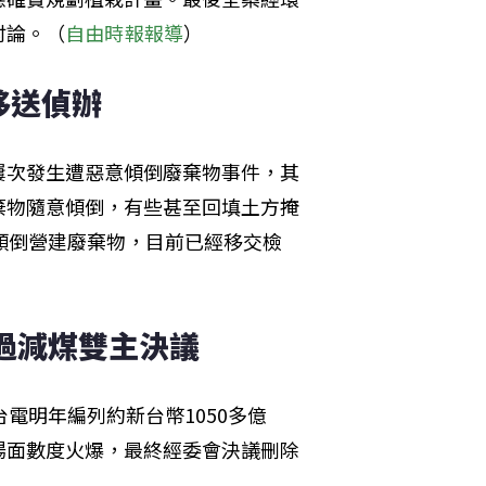
討論。（
自由時報報導
）
移送偵辦
屢次發生遭惡意傾倒廢棄物事件，其
棄物隨意傾倒，有些甚至回填土方掩
傾倒營建廢棄物，目前已經移交檢
通過減煤雙主決議
電明年編列約新台幣1050多億
場面數度火爆，最終經委會決議刪除