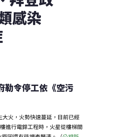
類感染
症
市府勒令停工依《空污
生大火，火勢快速蔓延，目前已經
3樓進行電銲工程時，火星從樓梯間
火原因還有待調查釐清。（
公視新