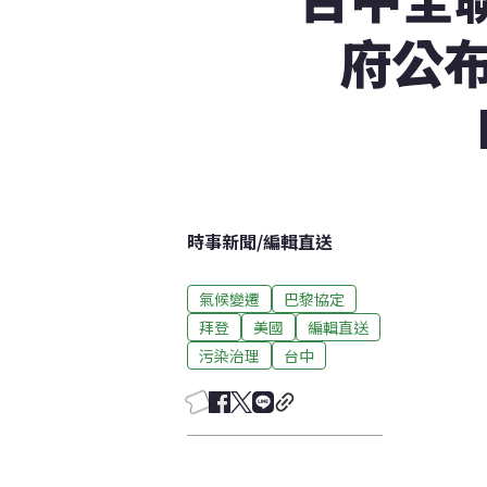
府公
時事新聞
/
編輯直送
氣候變遷
巴黎協定
拜登
美國
編輯直送
污染治理
台中