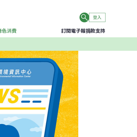
登入
綠色消費
訂閱電子報
捐款支持