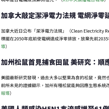
加拿大敲定潔淨電力法規 電網淨零延
加拿大近日公布「潔淨電力法規」（Clean Electricity Re
標擺在2050年底前使電網達成淨零排放，放棄先前203
導
）
加州松鼠首見捕食田鼠 美研究：順
美國最新研究發現，過去大多以堅果為食的松鼠，竟然
前所未見的證據顯示，加州有種松鼠能夠因應生態系統
報導
）
美國人類感染H5N1禽流感增至61