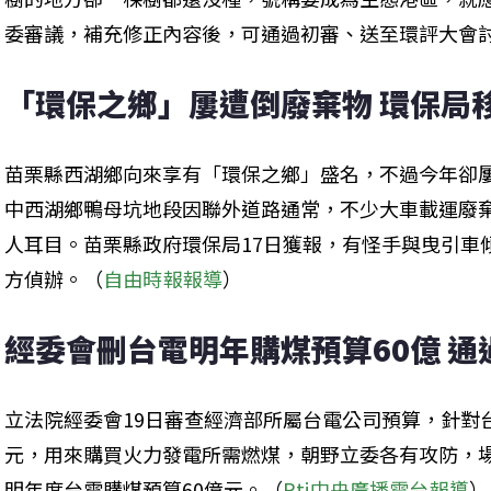
委審議，補充修正內容後，可通過初審、送至環評大會
「環保之鄉」屢遭倒廢棄物 環保局
苗栗縣西湖鄉向來享有「環保之鄉」盛名，不過今年卻
中西湖鄉鴨母坑地段因聯外道路通常，不少大車載運廢
人耳目。苗栗縣政府環保局17日獲報，有怪手與曳引車
方偵辦。（
自由時報報導
）
經委會刪台電明年購煤預算60億 
立法院經委會19日審查經濟部所屬台電公司預算，針對台
元，用來購買火力發電所需燃煤，朝野立委各有攻防，
明年度台電購煤預算60億元。（
Rti中央廣播電台報導
）