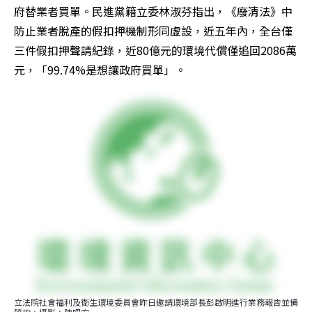
府替業者買單。民進黨籍立委林淑芬指出，《廢清法》中
防止業者脫產的假扣押機制形同虛設，近五年內，全台僅
三件假扣押聲請紀錄，近80億元的環境代償僅追回2086萬
元，「99.74%是想讓政府買單」。
立法院社會福利及衛生環境委員會昨日邀請環境部長彭啟明進行業務報告並備