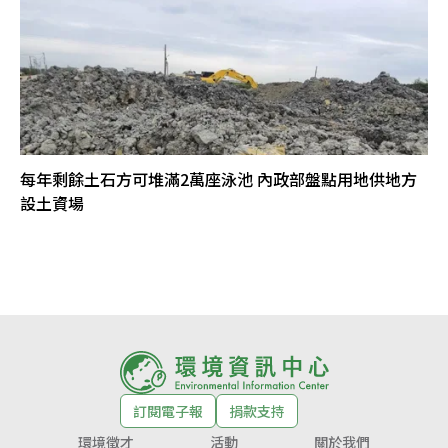
每年剩餘土石方可堆滿2萬座泳池 內政部盤點用地供地方
設土資場
訂閱電子報
捐款支持
環境徵才
活動
關於我們