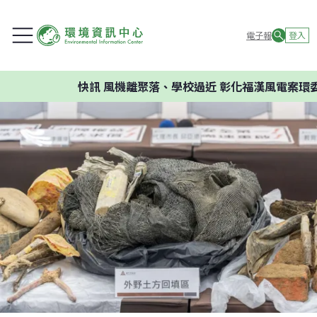
電子報
登入
快訊
風機離聚落、學校過近 彰化福漢風電案環委建議