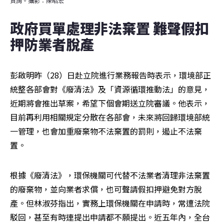
質詢。攝影：陳昭宏
政府買單處理非法棄置 難聲假扣
押防業者脫產
彭啟明昨（28）日赴立院進行業務報告時表示，環境部正
統整各部會對《廢清法》及「資源循環推動法」的意見，
近期將會推出草案，希望下個會期送立院審議。他表示，
目前再利用相關規定分散在各部會，未來將回歸環境部統
一管理，也會加重廢棄物不法棄置的罰則，遏止不法棄
置。
根據《廢清法》，環保機關可代替不法業者清理非法棄置
的廢棄物，並向業者求償，也可聲請假扣押避免對方脫
產。但林淑芬指出，實務上環保機關在申請時，常遭法院
駁回，甚至有時連提出申請都不願提出。近五年內，全台