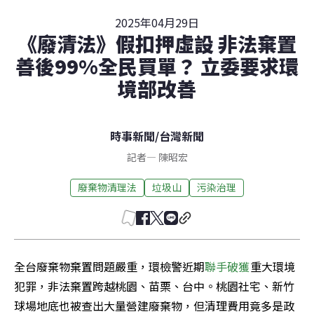
2025年04月29日
《廢清法》假扣押虛設 非法棄置
善後99%全民買單？ 立委要求環
境部改善
時事新聞
/
台灣新聞
記者
—
陳昭宏
廢棄物清理法
垃圾山
污染治理
全台廢棄物棄置問題嚴重，環檢警近期
聯手破獲
重大環境
犯罪，非法棄置跨越桃園、苗栗、台中。桃園社宅、新竹
球場地底也被查出大量營建廢棄物，但清理費用竟多是政