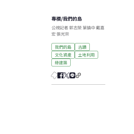
專欄
/
我們的島
公視記者 郭志榮 葉鎮中 戴嘉
宏 張光宗
我們的島
古蹟
文化資產
土地利用
綠建築