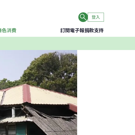
登入
綠色消費
訂閱電子報
捐款支持