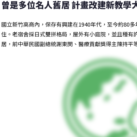
曾是多位名人舊居 計畫改建新教學
國立新竹高商內，保存有興建在1940年代，至今約80
住。老宿舍採日式雙拼格局，屋外有小庭院，並且種有
居，前中華民國副總統謝東閔、醫療貢獻獎得主陳持平