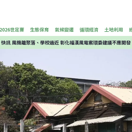
2026世足賽
生態保育
氣候變遷
循環經濟
土地利用
快訊
風機離聚落、學校過近 彰化福漢風電案環委建議不應開發