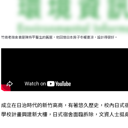
竹商老宿舍曾是陳持平醫生的舊居，他回憶日本房子冬暖夏涼，設計得很好。
成立在日治時代的新竹高商，有著悠久歷史，校內日式
學校計畫興建新大樓，日式宿舍面臨拆除，文資人士挺