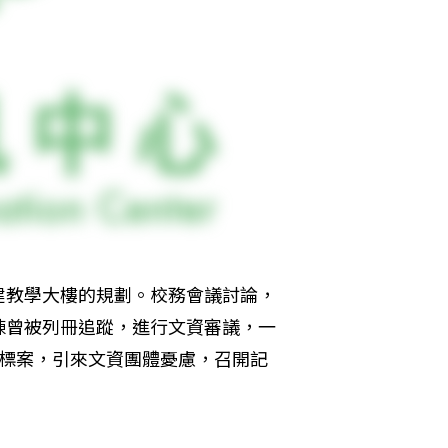
建教學大樓的規劃。校務會議討論，
棟曾被列冊追蹤，進行文資審議，一
除標案，引來文資團體憂慮，召開記