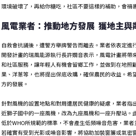
環境破壞了，再給你糖吃，社區不要這樣的補助，會禍
風電業者：推動地方發展  獲地主與
自救會抗議後，遭警方舉牌警告而離去。業者依表定進
開發計畫的瑞風能源執行長許嫺音表示，風電計畫將帶來
和社區服務，讓年輕人有機會留鄉工作，並做到在地照
果、洋蔥等，也將提出保底收購，確保農民的收益。希望
方的發展。
針對風機的設置地點和對周遭居民健康的疑慮，業者指出
近獅子國中的一座風機，改為九座風機和一座升壓站。
低於WHO所規範的標準，不會產生低頻噪音危害，業者
若確實有受到光影或噪音影響，將協助加裝窗簾或氣密