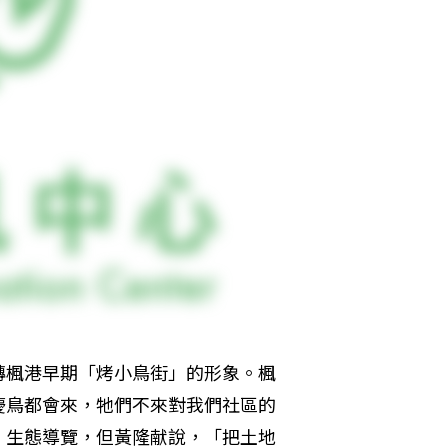
轉楓港早期「烤小鳥街」的形象。楓
慶鳥都會來，牠們不來對我們社區的
、生態導覽，但黃隆献說，「把土地