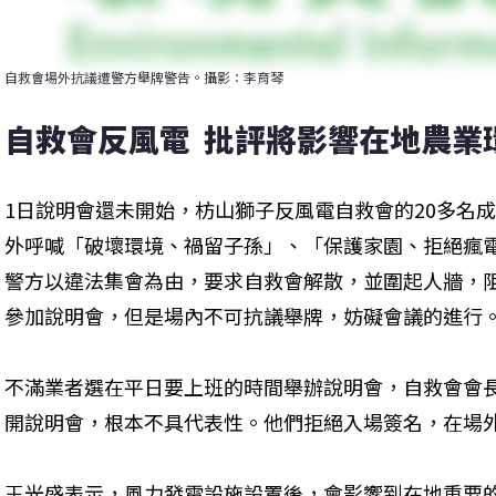
自救會場外抗議遭警方舉牌警告。攝影：李育琴
自救會反風電  批評將影響在地農業
1日說明會還未開始，枋山獅子反風電自救會的20多名
外呼喊「破壞環境、禍留子孫」、「保護家園、拒絕瘋
警方以違法集會為由，要求自救會解散，並圍起人牆，
參加說明會，但是場內不可抗議舉牌，妨礙會議的進行
不滿業者選在平日要上班的時間舉辦說明會，自救會會
開說明會，根本不具代表性。他們拒絕入場簽名，在場
王光盛表示，風力發電設施設置後，會影響到在地重要