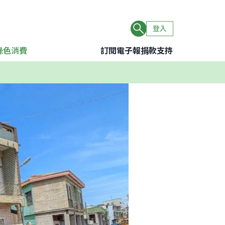
登入
綠色消費
訂閱電子報
捐款支持