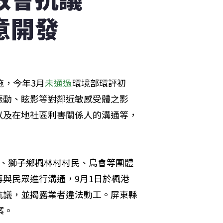
意開發
施，今年3月
未通過
環境部環評初
振動、眩影等對鄰近敏感受體之影
以及在地社區利害關係人的溝通等，
親、獅子鄉楓林村村民、鳥會等團體
與民眾進行溝通，9月1日於楓港
抗議，並揭露業者違法動工。屏東縣
案。