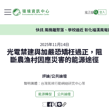
電子報
登入
快訊
風機離聚落、學校過近 彰化福漢風電案
2025年11月14日
光電禁建與加嚴恐矯枉過正，阻
斷農漁村因應災害的能源途徑
評論
/
公共論壇
聲明團體：台灣氣候行動網絡研究中心等
能源轉型
公共論壇