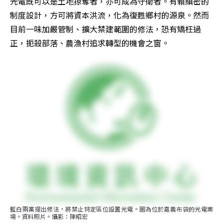
光電既可以是土地掠奪者，亦可成為守衛者。有賴縝密的
制度設計，方可將資本洪流，化為復甦鄉村的源泉。然而
目前一味加嚴管制、擴大禁建範圍的修法，恐有矯枉過
正，扼殺部落、農漁村追求轉型的機會之窗。
藍白兩黨提出修法，將禁止特定區位設置光電。圖為位於嘉義布袋的光電案
場。資料照片。攝影：陳昭宏