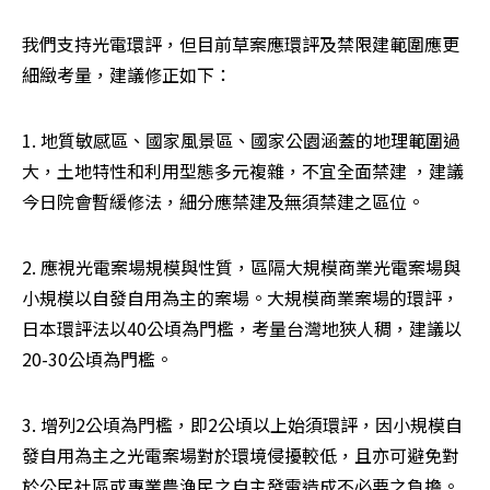
我們支持光電環評，但目前草案應環評及禁限建範圍應更
細緻考量，建議修正如下：
1. 地質敏感區、國家風景區、國家公園涵蓋的地理範圍過
大，土地特性和利用型態多元複雜，不宜全面禁建 ，建議
今日院會暫緩修法，細分應禁建及無須禁建之區位。
2. 應視光電案場規模與性質，區隔大規模商業光電案場與
小規模以自發自用為主的案場。大規模商業案場的環評，
日本環評法以40公頃為門檻，考量台灣地狹人稠，建議以
20-30公頃為門檻。
3. 增列2公頃為門檻，即2公頃以上始須環評，因小規模自
發自用為主之光電案場對於環境侵擾較低，且亦可避免對
於公民社區或專業農漁民之自主發電造成不必要之負擔。