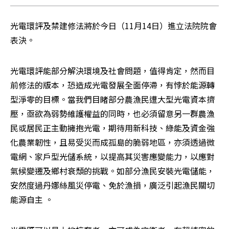
光電環評及禁建修法將於今日（11月14日）進立法院院會
表決。
光電環評能部分解決環境及社會問題，值得肯定，然而目
前修法的版本，恐造成光電發展全面停滯，有悖於能源轉
型淨零的目標。當我們目睹部分農漁民遭大型光電資本擠
壓，亟欲為弱勢維護權益的同時，也必須留意另一群農漁
民或居民正主動擁抱光電，期待用新科技、綠能及資金強
化農業韌性，且易受災而成孤島的脆弱地區，亦須透過微
電網、家戶型光儲系統，以提高其災害應變能力，以應對
氣候變遷及鄉村衰頹的挑戰。如部分漁民安裝光電儲能，
安然度過丹娜絲風災停電、免於漁損，廣泛引起漁民關切
能源自主 。