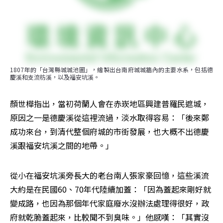
1807年的「台灣縣城城池圖」，繪製出台南府城城牆內的主要水系，包括德
慶溪和支流枋溪，以及福安坑溪。
顏世樺指出，當初荷蘭人會在赤崁地區興建普羅民遮城，
原因之一是德慶溪從這裡流過，淡水取得容易：「後來鄭
成功來台，到清代整個府城的市街發展，也大概不出德慶
溪跟福安坑溪之間的地帶。」
從小在福安坑溪旁長大的老台南人張家豪回憶，這些溪流
大約是在民國60、70年代陸續加蓋：「因為蓋起來剛好就
變成路，也因為那個年代家庭廢水沒辦法處理得很好，政
府就乾脆蓋起來，比較聞不到臭味。」他感嘆：「其實沒