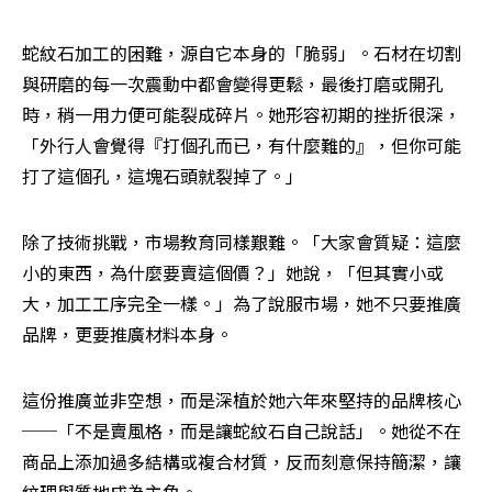
蛇紋石加工的困難，源自它本身的「脆弱」。石材在切割
與研磨的每一次震動中都會變得更鬆，最後打磨或開孔
時，稍一用力便可能裂成碎片。她形容初期的挫折很深，
「外行人會覺得『打個孔而已，有什麼難的』，但你可能
打了這個孔，這塊石頭就裂掉了。」
除了技術挑戰，市場教育同樣艱難。「大家會質疑：這麼
小的東西，為什麼要賣這個價？」她說，「但其實小或
大，加工工序完全一樣。」為了說服市場，她不只要推廣
品牌，更要推廣材料本身。
這份推廣並非空想，而是深植於她六年來堅持的品牌核心
──「不是賣風格，而是讓蛇紋石自己說話」。她從不在
商品上添加過多結構或複合材質，反而刻意保持簡潔，讓