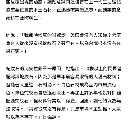
些反覆出現的疑惑，讓她意識到這種曾在上一代生活裡佔
據重要位置的本土石材，正迅速被集體遺忘，而創業的念
頭也在此時萌生。
她說：「我那時候真的很驚訝，怎麼會沒有人知道？怎麼
會有人從來沒看過蛇紋石？甚至有人以為台灣根本沒有在
採石頭。」
蛇紋石的消失並非單一原因。她指出，50歲以上的民眾普
遍認識蛇紋石，因為那是早年最容易取得的大理石材料；
但隨著大量進口石材湧入、白色石材成為室內市場流行
色，綠色蛇紋石自然逐漸淡出。再加上許多年輕設計師雖
聽過蛇紋石，但材料行常以「停產」回應，讓他們以為無
法取得。「其實從來沒有停產，只是市場不主動推，大家
就以為不存在。」她強調。