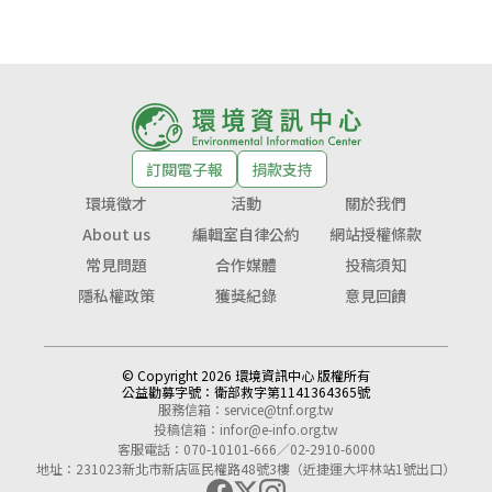
訂閱電子報
捐款支持
環境徵才
活動
關於我們
About us
編輯室自律公約
網站授權條款
常見問題
合作媒體
投稿須知
隱私權政策
獲獎紀錄
意見回饋
© Copyright 2026 環境資訊中心 版權所有
公益勸募字號：
衛部救字第1141364365號
服務信箱：
service@tnf.org.tw
投稿信箱：
infor@e-info.org.tw
客服電話：070-10101-666／02-2910-6000
地址：231023新北市新店區民權路48號3樓（近捷運大坪林站1號出口）