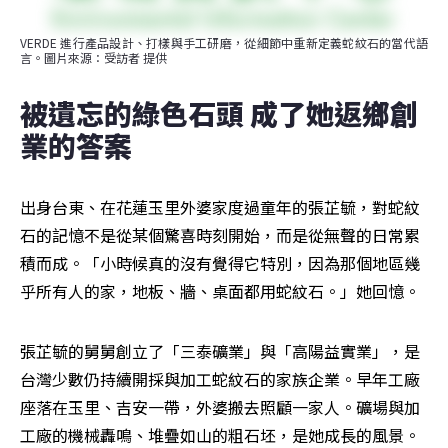
VERDE 進行產品設計、打樣與手工研磨，從細節中重新定義蛇紋石的當代語
言。圖片來源：受訪者 提供
被遺忘的綠色石頭 成了她返鄉創
業的答案
出身台東、在花蓮玉里外婆家度過童年的張芷毓，對蛇紋
石的記憶不是從某個驚喜時刻開始，而是從無聲的日常累
積而成。「小時候真的沒有覺得它特別，因為那個地區幾
乎所有人的家，地板、牆、桌面都用蛇紋石。」她回憶。 
張芷毓的舅舅創立了「三泰礦業」與「高陽益實業」，是
台灣少數仍持續開採與加工蛇紋石的家族企業。早年工廠
座落在玉里、吉安一帶，外婆搬去照顧一家人。礦場與加
工廠的機械轟鳴、堆疊如山的粗石坯，是她成長的風景。