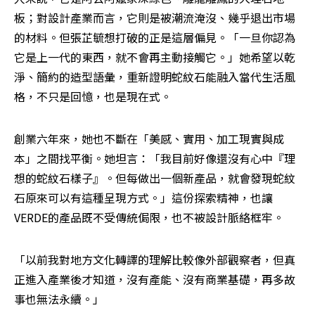
板；對設計產業而言，它則是被潮流淹沒、幾乎退出市場
的材料。但張芷毓想打破的正是這層偏見。「一旦你認為
它是上一代的東西，就不會再主動接觸它。」她希望以乾
淨、簡約的造型語彙，重新證明蛇紋石能融入當代生活風
格，不只是回憶，也是現在式。
創業六年來，她也不斷在「美感、實用、加工現實與成
本」之間找平衡。她坦言：「我目前好像還沒有心中『理
想的蛇紋石樣子』。但每做出一個新產品，就會發現蛇紋
石原來可以有這種呈現方式。」這份探索精神，也讓 
VERDE的產品既不受傳統侷限，也不被設計脈絡框牢。
「以前我對地方文化轉譯的理解比較像外部觀察者，但真
正進入產業後才知道，沒有產能、沒有商業基礎，再多故
事也無法永續。」