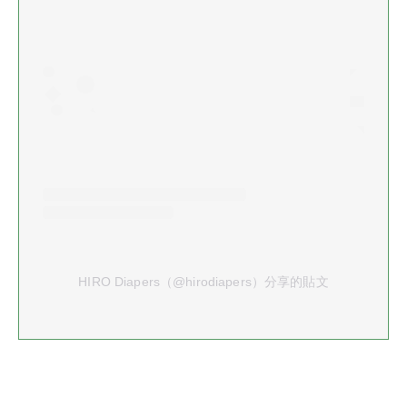
HIRO Diapers（@hirodiapers）分享的貼文