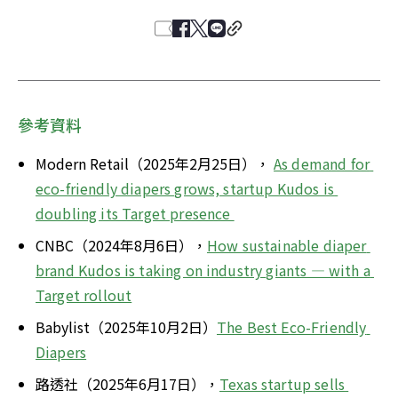
參考資料
Modern Retail（2025年2月25日）， 
As demand for 
eco-friendly diapers grows, startup Kudos is 
doubling its Target presence 
CNBC（2024年8月6日），
How sustainable diaper 
brand Kudos is taking on industry giants — with a 
Target rollout
Babylist（2025年10月2日）
The Best Eco-Friendly 
Diapers
路透社（2025年6月17日），
Texas startup sells 