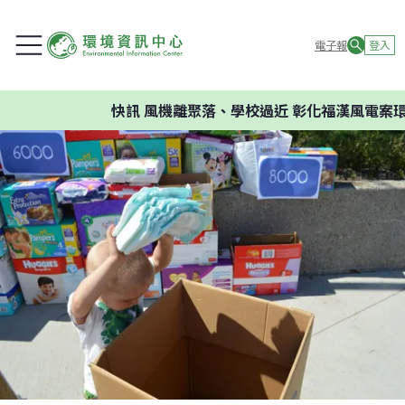
電子報
登入
快訊
風機離聚落、學校過近 彰化福漢風電案環委建