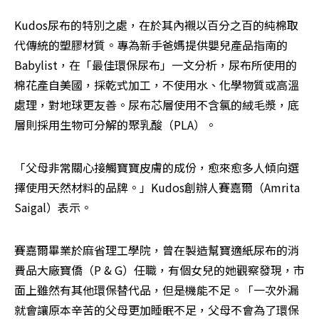
Kudos尿布的特別之處，在於其內襯以百分之百的純棉取
代傳統的塑膠材質。專為新手爸媽提供嬰兒產品指南的
Babylist，在「最佳環保尿布」一文分析，尿布所使用的
棉花產自美國，採乾式加工，不使用水、化學物質或高溫
處理，對地球更友善。尿布芯層使用不含氯的絨毛漿，底
層則採用生物可分解的聚乳酸（PLA）。
「父母非常關心接觸寶寶皮膚的成份，愈來愈多人傾向選
擇使用天然材料的品牌。」Kudos創辦人賽嘉爾（Amrita 
Saigal）表示。
賽嘉爾畢業於麻省理工學院，曾在製造幫寶適紙尿布的消
費品大廠寶僑（P & G）任職，有個女兒的她觀察發現，市
面上雖然有其他環保替代品，但是機能不足。「一次外漏
就會讓原本辛苦的父母更加睡眠不足，父母不會為了環保