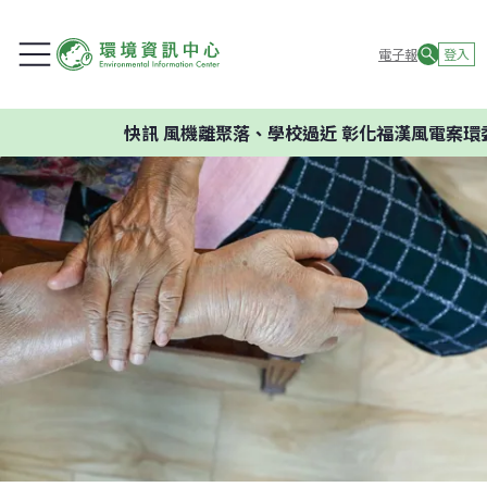
電子報
登入
快訊
風機離聚落、學校過近 彰化福漢風電案環委建議