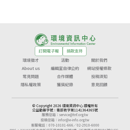
訂閱電子報
捐款支持
環境徵才
活動
關於我們
About us
編輯室自律公約
網站授權條款
常見問題
合作媒體
投稿須知
隱私權政策
獲獎紀錄
意見回饋
© Copyright 2026 環境資訊中心 版權所有
公益勸募字號：
衛部救字第1141364365號
服務信箱：
service@tnf.org.tw
投稿信箱：
infor@e-info.org.tw
客服電話：070-10101-666／02-2910-6000