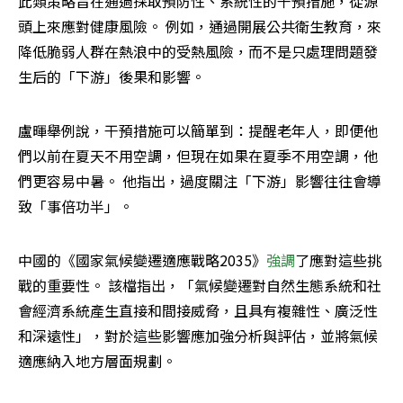
此類策略旨在通過採取預防性、系統性的干預措施，從源
頭上來應對健康風險。 例如，通過開展公共衛生教育，來
降低脆弱人群在熱浪中的受熱風險，而不是只處理問題發
生后的「下游」後果和影響。
盧暉舉例說，干預措施可以簡單到：提醒老年人，即便他
們以前在夏天不用空調，但現在如果在夏季不用空調，他
們更容易中暑。 他指出，過度關注「下游」影響往往會導
致「事倍功半」。
中國的《國家氣候變遷適應戰略2035》
強調
了應對這些挑
戰的重要性。 該檔指出，「氣候變遷對自然生態系統和社
會經濟系統產生直接和間接威脅，且具有複雜性、廣泛性
和深遠性」，對於這些影響應加強分析與評估，並將氣候
適應納入地方層面規劃。