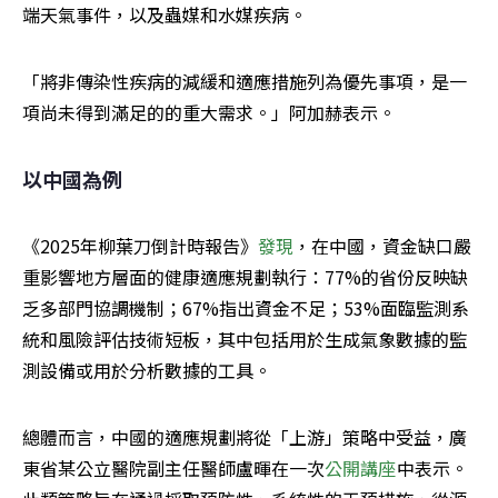
端天氣事件，以及蟲媒和水媒疾病。
「將非傳染性疾病的減緩和適應措施列為優先事項，是一
項尚未得到滿足的的重大需求。」阿加赫表示。
以中國為例
《2025年柳葉刀倒計時報告》
發現
，在中國，資金缺口嚴
重影響地方層面的健康適應規劃執行：77%的省份反映缺
乏多部門協調機制；67%指出資金不足；53%面臨監測系
統和風險評估技術短板，其中包括用於生成氣象數據的監
測設備或用於分析數據的工具。
總體而言，中國的適應規劃將從「上游」策略中受益，廣
東省某公立醫院副主任醫師盧暉在一次
公開講座
中表示。 